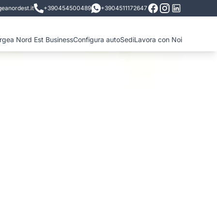
eanordest.it
+390454500489
+3904511172647
ergea Nord Est Business
Configura auto
Sedi
Lavora con Noi