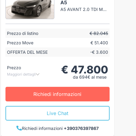
A5
A5 AVANT 2.0 TDI MHEV+ S LINE EDITION 204CV S-TRONIC
Prezzo di listino
€ 82.045
Prezzo Move
€ 51.400
OFFERTA DEL MESE
-€ 3.600
€ 47.800
Prezzo
Maggiori dettagli
da 694€ al mese
Richiedi informazioni
Live Chat
Richiedi informazioni
+390376397867