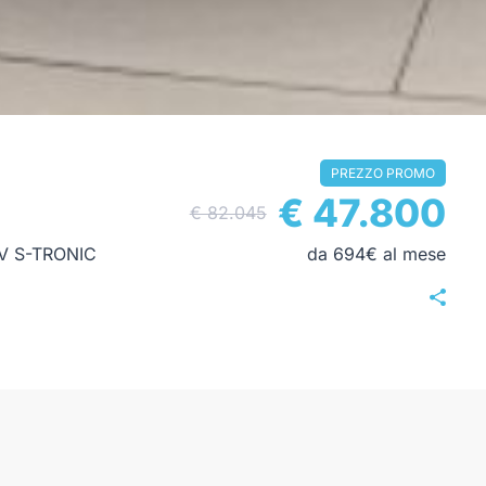
PREZZO PROMO
€ 47.800
€ 82.045
V S-TRONIC
da 694€ al mese