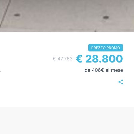
PREZZO PROMO
€ 28.800
€ 47.763
A
da 406€ al mese