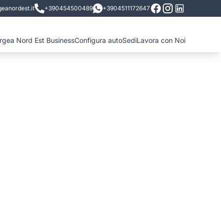
eanordest.it
+390454500489
+3904511172647
ergea Nord Est Business
Configura auto
Sedi
Lavora con Noi