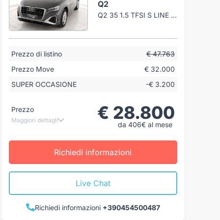
Q2
Q2 35 1.5 TFSI S LINE EDITION S-TRONIC NUOVA
Prezzo di listino
€ 47.763
Prezzo Move
€ 32.000
SUPER OCCASIONE
-€ 3.200
€ 28.800
Prezzo
Maggiori dettagli
da 406€ al mese
Richiedi informazioni
Live Chat
Richiedi informazioni
+390454500487