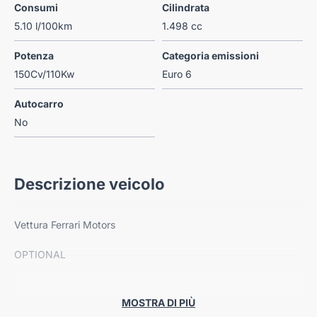
Consumi
Cilindrata
5.10 l/100km
1.498 cc
Potenza
Categoria emissioni
150Cv/110Kw
Euro 6
Autocarro
No
Descrizione veicolo
Vettura Ferrari Motors
OPTIONAL
- Interi con sedili sportivi con rivestimento in tessuto [PWB]
MOSTRA DI PIÙ
- Sedili anteriori sportivi + Look alluminio negli interni +