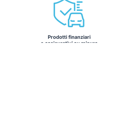
Prodotti finanziari
e assicurativi su misura
Un unico punto di riferimento per il cliente e una gamma di
prodotti su misura per ogni esigenza
Auto che potrebbero interessarti