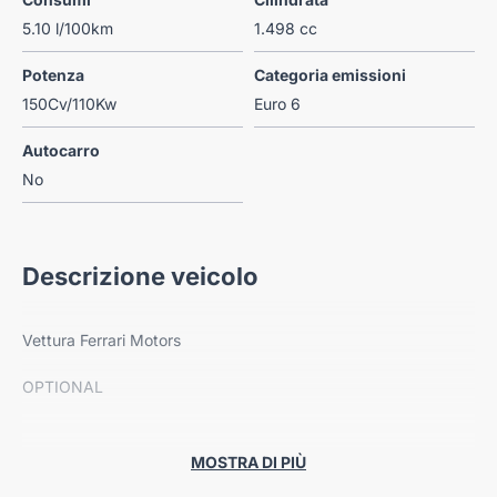
5.10 l/100km
1.498 cc
Potenza
Categoria emissioni
150Cv/110Kw
Euro 6
Autocarro
No
Descrizione veicolo
Vettura Ferrari Motors
OPTIONAL
- Interi con sedili sportivi con rivestimento in tessuto [PWB]
MOSTRA DI PIÙ
- Sedili anteriori sportivi + Look alluminio negli interni +