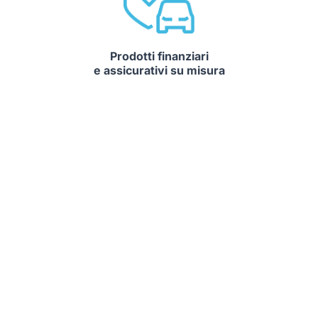
Prodotti finanziari
e assicurativi su misura
Un unico punto di riferimento per il cliente e una gamma di
prodotti su misura per ogni esigenza
Auto che potrebbero interessarti