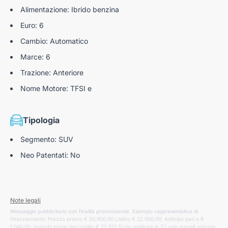
Alimentazione: Ibrido benzina
Euro: 6
Cambio: Automatico
Marce: 6
Trazione: Anteriore
Nome Motore: TFSI e
Tipologia
Segmento: SUV
Neo Patentati: No
Note legali
Messaggio pubblicitario con finalità promozionale. Esempio rappresentativo di
finanziamento: Prezzo promo € 20.900,00 Listino € 22.000,00; Anticipo pari a €
1.040,00. Importo totale del credito € 22.612,51 da restituire in 72 rate mensili ognuna