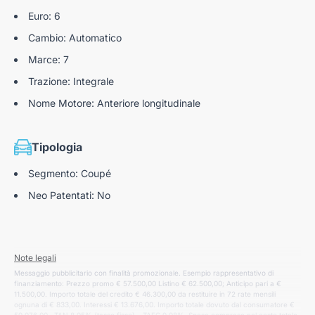
Audi drive select
Euro: 6
Cambio: Automatico
Top View Camera
Marce: 7
Sistema di ausilio al parcheggio plus
Trazione: Integrale
Park assist plus
Nome Motore: Anteriore longitudinale
Tipologia
Segmento: Coupé
Neo Patentati: No
Note legali
Messaggio pubblicitario con finalità promozionale. Esempio rappresentativo di
finanziamento: Prezzo promo € 57.500,00 Listino € 62.500,00; Anticipo pari a €
11.500,00. Importo totale del credito € 46.300,00 da restituire in 72 rate mensili
ognuna di € 833,00. Interessi € 13.676,00. Importo totale dovuto dal consumatore €