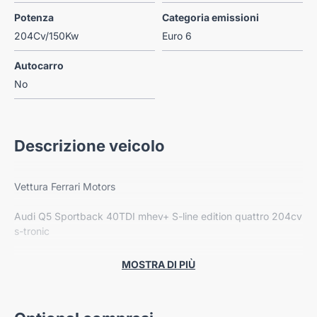
Potenza
Categoria emissioni
204Cv/150Kw
Euro 6
Autocarro
No
Descrizione veicolo
Vettura Ferrari Motors
Audi Q5 Sportback 40TDI mhev+ S-line edition quattro 204cv
s-tronic
Km. 0
MOSTRA DI PIÙ
---
Vettura in promozione! Offerta valida nel mese corrente!