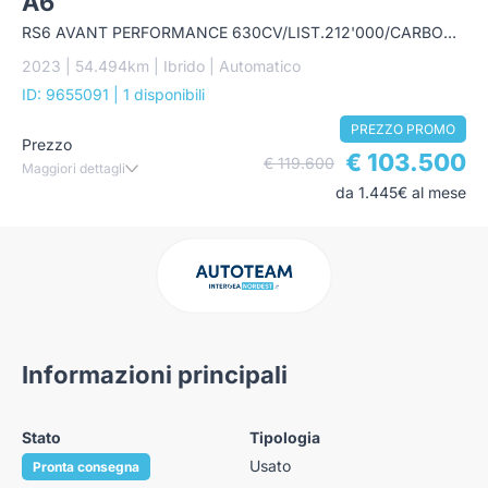
A6
RS6 AVANT PERFORMANCE 630CV/LIST.212'000/CARBOCERAMICI
2023 | 54.494km | Ibrido | Automatico
ID: 9655091
| 1 disponibili
PREZZO PROMO
Prezzo
€ 103.500
€ 119.600
Maggiori dettagli
da 1.445€ al mese
Informazioni principali
Stato
Tipologia
Usato
Pronta consegna