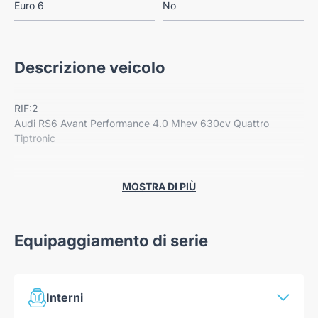
Euro 6
No
Descrizione veicolo
RIF:2
Audi RS6 Avant Performance 4.0 Mhev 630cv Quattro
Tiptronic
Garanzia Ufficiale Audi Estesa / 5 anni - 100'000 km
MOSTRA DI PIÙ
-Impianto freni CARBOCERAMICI (non ordinabili in Audi)
-Listino: 212'235 euro
Equipaggiamento di serie
-Colore: Blu Ascari Metalizzato (9W9W)
Optional / Totale 63.335 euro:
Interni
-IMPIANTO FRENANTE CON DISCHI CARBO-CERAMICI E