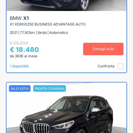
BMW
X1
X1 XDRIVE25E BUSINESS ADVANTAGE AUTO
2021 | 77.142km | Ibrido | Automatico
€ 20.228
€ 18.480
Dettagli auto
da 363€ al mese
1 disponibili
Confronta
SALDI ESTIVI
PRONTA CONSEGNA