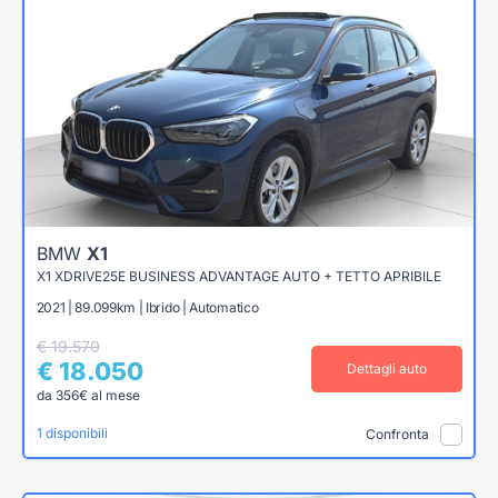
BMW
X1
X1 XDRIVE25E BUSINESS ADVANTAGE AUTO + TETTO APRIBILE
2021 | 89.099km | Ibrido | Automatico
€ 19.570
€ 18.050
Dettagli auto
da 356€ al mese
1 disponibili
Confronta