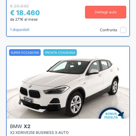
€ 20.842
€ 18.460
Dettagli auto
da 271€ al mese
1 disponibili
Confronta
SUPER OCCASIONE
PRONTA CONSEGNA
BMW
X2
X2 XDRIVE25E BUSINESS X AUTO