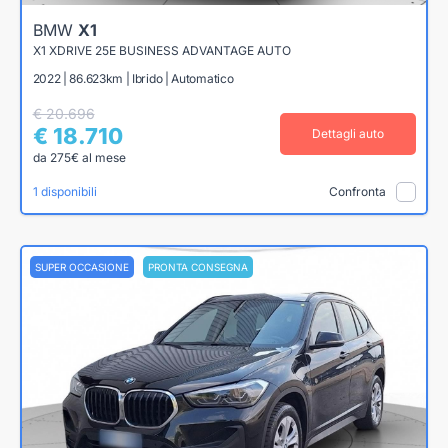
BMW
X1
X1 XDRIVE 25E BUSINESS ADVANTAGE AUTO
2022 | 86.623km | Ibrido | Automatico
€ 20.696
€ 18.710
Dettagli auto
da 275€ al mese
1 disponibili
Confronta
SUPER OCCASIONE
PRONTA CONSEGNA