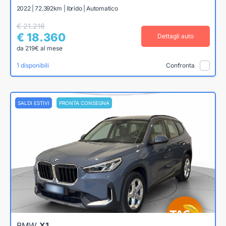
2022 | 72.392km | Ibrido | Automatico
€ 21.216
€ 18.360
Dettagli auto
da 219€ al mese
1 disponibili
Confronta
SALDI ESTIVI
PRONTA CONSEGNA
BMW
X1