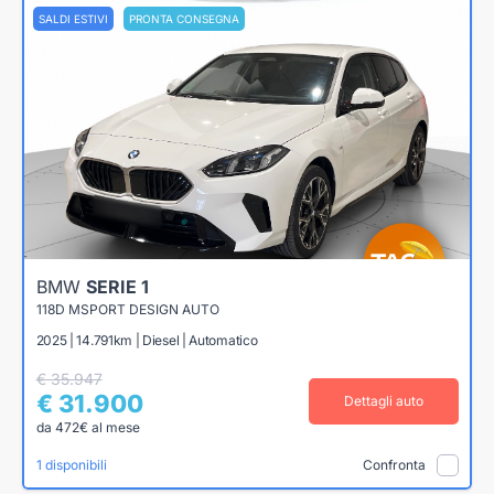
SALDI ESTIVI
PRONTA CONSEGNA
BMW
SERIE 1
118D MSPORT DESIGN AUTO
2025 | 14.791km | Diesel | Automatico
€ 35.947
€ 31.900
Dettagli auto
da 472€ al mese
1 disponibili
Confronta