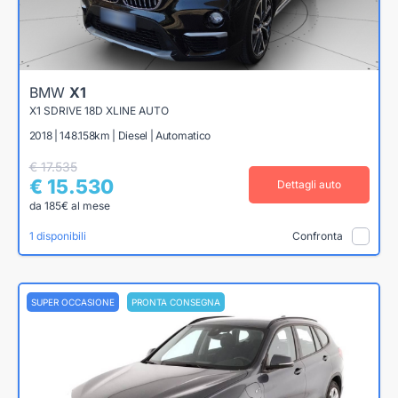
BMW
X1
X1 SDRIVE 18D XLINE AUTO
2018 | 148.158km | Diesel | Automatico
€ 17.535
€ 15.530
Dettagli auto
da 185€ al mese
1 disponibili
Confronta
SUPER OCCASIONE
PRONTA CONSEGNA