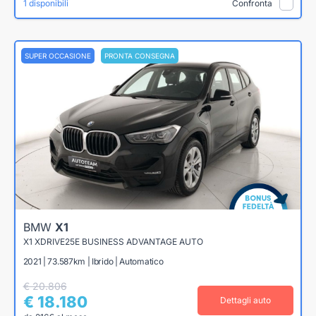
1 disponibili
Confronta
SUPER OCCASIONE
PRONTA CONSEGNA
BMW
X1
X1 XDRIVE25E BUSINESS ADVANTAGE AUTO
2021 | 73.587km | Ibrido | Automatico
€ 20.806
€ 18.180
Dettagli auto