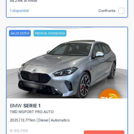
da 216€ al mese
1 disponibili
Confronta
SALDI ESTIVI
PRONTA CONSEGNA
BMW
SERIE 1
118D MSPORT PRO AUTO
2025 | 13.771km | Diesel | Automatico
€ 39.795