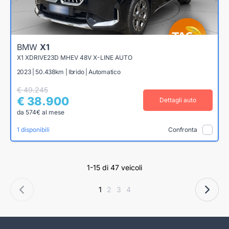
BMW
X1
X1 XDRIVE23D MHEV 48V X-LINE AUTO
2023 | 50.438km | Ibrido | Automatico
€ 49.245
€ 38.900
Dettagli auto
da 574€ al mese
1 disponibili
Confronta
1-15 di 47 veicoli
1
2
3
4