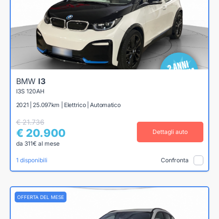
BMW
I3
I3S 120AH
2021 | 25.097km | Elettrico | Automatico
€ 21.736
€ 20.900
Dettagli auto
da 311€ al mese
1 disponibili
Confronta
OFFERTA DEL MESE