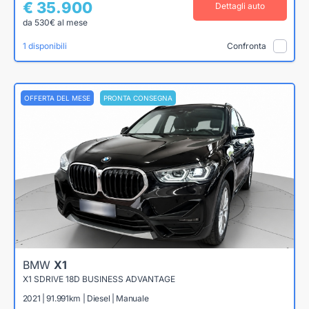
€ 35.900
Dettagli auto
da 530€ al mese
1 disponibili
Confronta
OFFERTA DEL MESE
PRONTA CONSEGNA
BMW
X1
X1 SDRIVE 18D BUSINESS ADVANTAGE
2021 | 91.991km | Diesel | Manuale