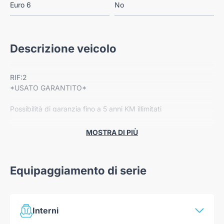
Euro 6
No
Descrizione veicolo
RIF:2
*USATO GARANTITO*
Possibilità di garanzia fino a 5 anni KM illimitati
Dotazione:
MOSTRA DI PIÙ
-Cerchi in lega
-Radio Bluetooth
-Head up display
Equipaggiamento di serie
-Portellone posteriore elettrico
-Sedili anteriori riscaldabili
-Climatizzatore automatico
-Navigatore
Interni
-Retrocamera 360