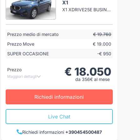
X1
X1 XDRIVE25E BUSINESS ADVANTAGE AUTO + TETTO APRIBILE
Prezzo medio di mercato
€ 19.760
Prezzo Move
€ 19.000
SUPER OCCASIONE
-€ 950
€ 18.050
Prezzo
Maggiori dettagli
da 356€ al mese
Richiedi informazioni
Live Chat
Richiedi informazioni
+390454500487