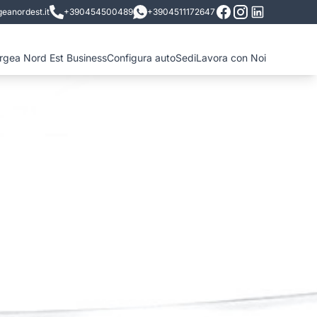
eanordest.it
+390454500489
+3904511172647
ergea Nord Est Business
Configura auto
Sedi
Lavora con Noi