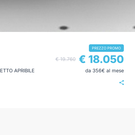
PREZZO PROMO
€ 18.050
€ 19.760
ETTO APRIBILE
da 356€ al mese