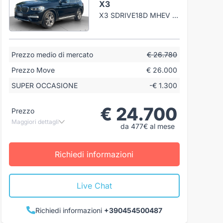
X3
X3 SDRIVE18D MHEV 48V AUTO
Prezzo medio di mercato
€ 26.780
Prezzo Move
€ 26.000
SUPER OCCASIONE
-€ 1.300
€ 24.700
Prezzo
Maggiori dettagli
da 477€ al mese
Richiedi informazioni
Live Chat
Richiedi informazioni
+390454500487