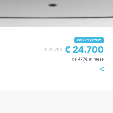
PREZZO PROMO
€ 24.700
€ 26.780
da 477€ al mese