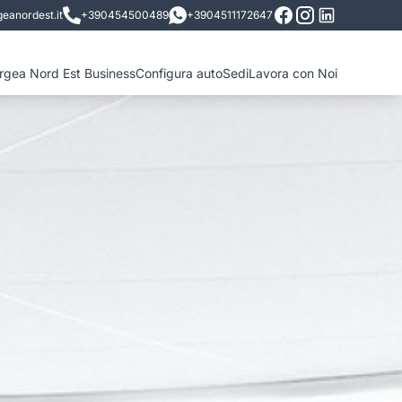
eanordest.it
+390454500489
+3904511172647
ergea Nord Est Business
Configura auto
Sedi
Lavora con Noi