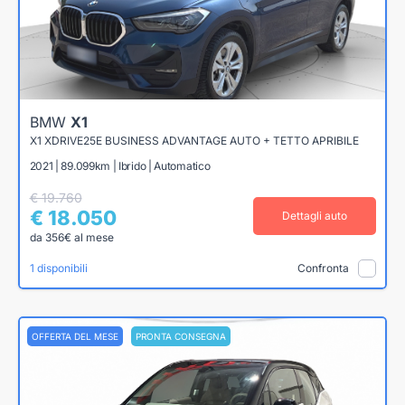
BMW
X1
X1 XDRIVE25E BUSINESS ADVANTAGE AUTO + TETTO APRIBILE
2021 | 89.099km | Ibrido | Automatico
€ 19.760
€ 18.050
Dettagli auto
da 356€ al mese
1 disponibili
Confronta
OFFERTA DEL MESE
PRONTA CONSEGNA