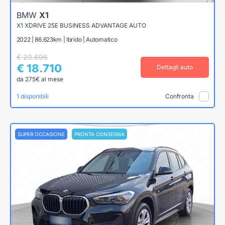
BMW
X1
X1 XDRIVE 25E BUSINESS ADVANTAGE AUTO
2022 | 86.623km | Ibrido | Automatico
€ 20.696
€ 18.710
Dettagli auto
da 275€ al mese
1 disponibili
Confronta
SUPER OCCASIONE
PRONTA CONSEGNA