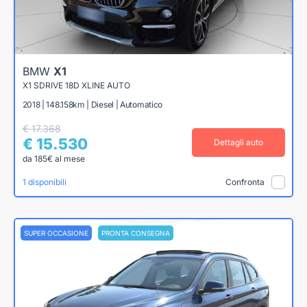
BMW
X1
X1 SDRIVE 18D XLINE AUTO
2018 | 148.158km | Diesel | Automatico
€ 17.368
€ 15.530
Dettagli auto
da 185€ al mese
1 disponibili
Confronta
SUPER OCCASIONE
PRONTA CONSEGNA