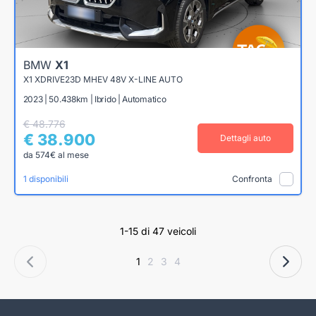
BMW
X1
X1 XDRIVE23D MHEV 48V X-LINE AUTO
2023 | 50.438km | Ibrido | Automatico
€ 48.776
€ 38.900
Dettagli auto
da 574€ al mese
1 disponibili
Confronta
1-15 di 47 veicoli
1
2
3
4