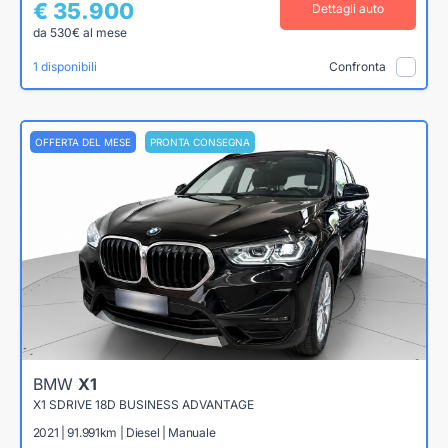
€ 35.900
Dettagli auto
da 530€ al mese
1 disponibili
Confronta
OFFERTA DEL MESE
PRONTA CONSEGNA
BMW
X1
X1 SDRIVE 18D BUSINESS ADVANTAGE
2021 | 91.991km | Diesel | Manuale