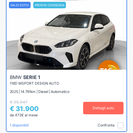
SALDI ESTIVI
PRONTA CONSEGNA
BMW
SERIE 1
118D MSPORT DESIGN AUTO
2025 | 14.791km | Diesel | Automatico
€ 35.947
€ 31.900
Dettagli auto
da 472€ al mese
1 disponibili
Confronta