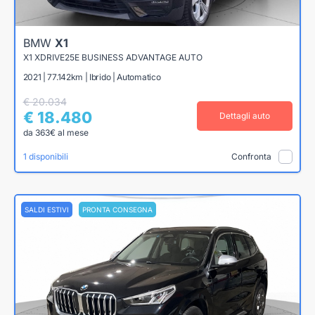
BMW
X1
X1 XDRIVE25E BUSINESS ADVANTAGE AUTO
2021 | 77.142km | Ibrido | Automatico
€ 20.034
€ 18.480
Dettagli auto
da 363€ al mese
1 disponibili
Confronta
SALDI ESTIVI
PRONTA CONSEGNA