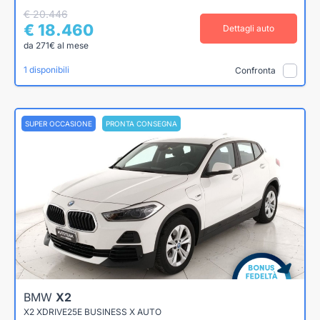
€ 20.446
€ 18.460
Dettagli auto
da 271€ al mese
1 disponibili
Confronta
SUPER OCCASIONE
PRONTA CONSEGNA
BMW
X2
X2 XDRIVE25E BUSINESS X AUTO