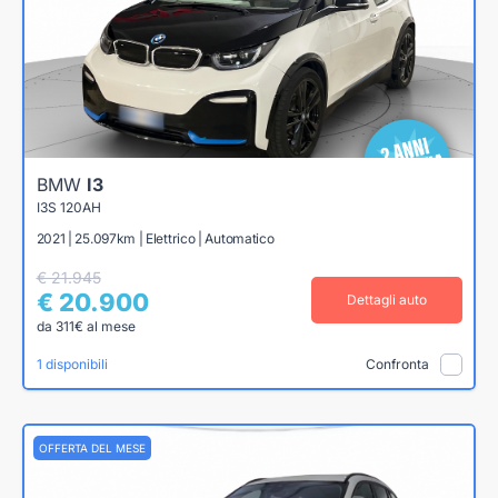
BMW
I3
I3S 120AH
2021 | 25.097km | Elettrico | Automatico
€ 21.945
€ 20.900
Dettagli auto
da 311€ al mese
1 disponibili
Confronta
OFFERTA DEL MESE