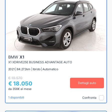
BMW
X1
X1 XDRIVE25E BUSINESS ADVANTAGE AUTO
2021 | 84.272km | Ibrido | Automatico
€ 19.570
€ 18.050
Dettagli auto
da 356€ al mese
1 disponibili
Confronta