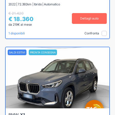
2022 | 72.392km | Ibrido | Automatico
€ 21.420
€ 18.360
Dettagli auto
da 219€ al mese
1 disponibili
Confronta
SALDI ESTIVI
PRONTA CONSEGNA
BMW
X1