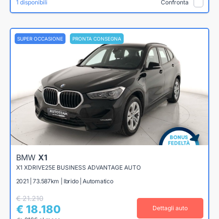
1 disponibili
Confronta
SUPER OCCASIONE
PRONTA CONSEGNA
BMW
X1
X1 XDRIVE25E BUSINESS ADVANTAGE AUTO
2021 | 73.587km | Ibrido | Automatico
€ 21.210
€ 18.180
Dettagli auto