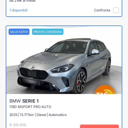
da 216€ al mese
1 disponibili
Confronta
SALDI ESTIVI
PRONTA CONSEGNA
BMW
SERIE 1
118D MSPORT PRO AUTO
2025 | 13.771km | Diesel | Automatico
€ 39.416