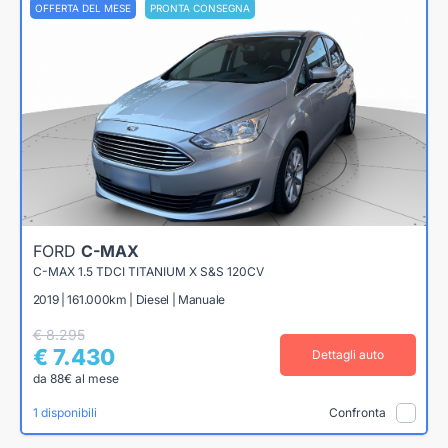
OFFERTA DEL MESE
PRONTA CONSEGNA
FORD
C-MAX
C-MAX 1.5 TDCI TITANIUM X S&S 120CV
2019 | 161.000km | Diesel | Manuale
€ 8.295
€ 7.430
Dettagli auto
da 88€ al mese
1 disponibili
Confronta