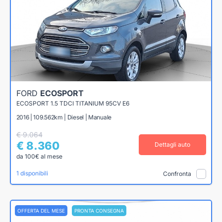
FORD
ECOSPORT
ECOSPORT 1.5 TDCI TITANIUM 95CV E6
2016 | 109.562km | Diesel | Manuale
€ 9.064
€ 8.360
Dettagli auto
da 100€ al mese
1 disponibili
Confronta
OFFERTA DEL MESE
PRONTA CONSEGNA