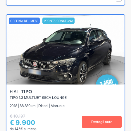
OFFERTA DEL MESE
PRONTA CONSEGNA
FIAT
TIPO
TIPO 1.3 MULTIJET 95CV LOUNGE
2018 | 88.880km | Diesel | Manuale
€ 10.197
€ 9.900
Dettagli auto
da 145€ al mese