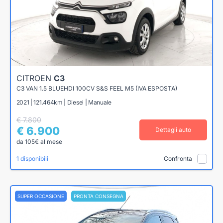
CITROEN
C3
C3 VAN 1.5 BLUEHDI 100CV S&S FEEL M5 (IVA ESPOSTA)
2021 | 121.464km | Diesel | Manuale
€ 7.800
€ 6.900
Dettagli auto
da 105€ al mese
1 disponibili
Confronta
SUPER OCCASIONE
PRONTA CONSEGNA