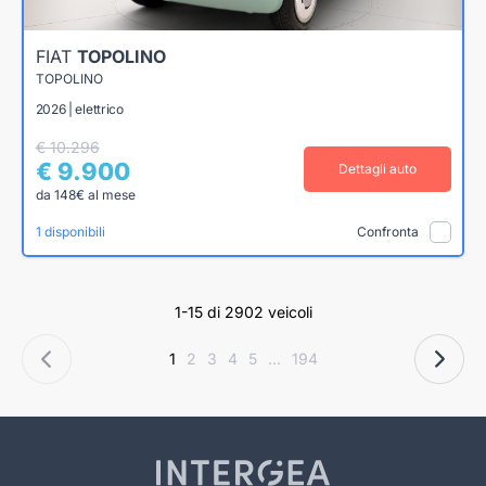
FIAT
TOPOLINO
TOPOLINO
2026 | elettrico
€ 10.296
€ 9.900
Dettagli auto
da 148€ al mese
1 disponibili
Confronta
1-15 di 2902 veicoli
1
2
3
4
5
...
194