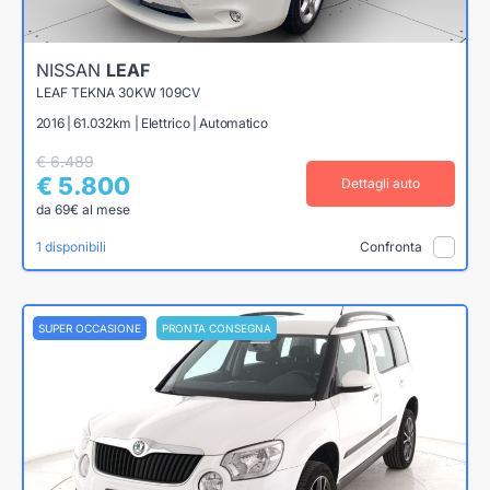
NISSAN
LEAF
LEAF TEKNA 30KW 109CV
2016 | 61.032km | Elettrico | Automatico
€ 6.489
€ 5.800
Dettagli auto
da 69€ al mese
1 disponibili
Confronta
SUPER OCCASIONE
PRONTA CONSEGNA