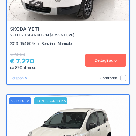
SKODA
YETI
YETI 1.2 TSI AMBITION (ADVENTURE)
2013 | 154.505km | Benzina | Manuale
€ 7.880
€ 7.270
Dettagli auto
da 87€ al mese
1 disponibili
Confronta
SALDI ESTIVI
PRONTA CONSEGNA