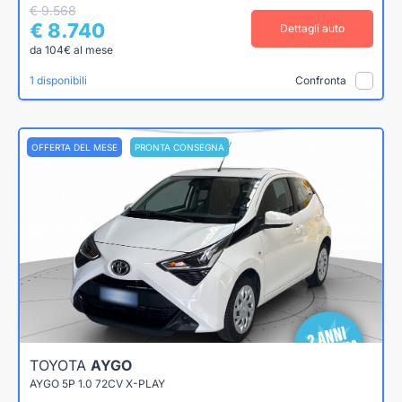
€ 9.568
€ 8.740
Dettagli auto
da 104€ al mese
1 disponibili
Confronta
OFFERTA DEL MESE
PRONTA CONSEGNA
TOYOTA
AYGO
AYGO 5P 1.0 72CV X-PLAY