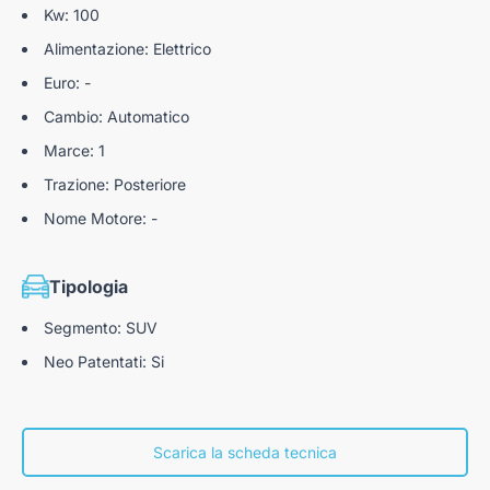
Kw: 100
Reminder allacciamento cinture posteriori
Alimentazione: Elettrico
Cinture di sicurezza anteriori con pretensionatore e
limitatore di forza
Euro: -
Cambio: Automatico
Blind Spot Detection (BSD)
Marce: 1
Traffic Sign Recognition (TSR)
Trazione: Posteriore
Intelligent speed limit (ISL)
Nome Motore: -
Freni posteriori a disco
Lane Keep Assist (LKA)
Tipologia
Emergency lane keep (ELK)
Segmento: SUV
Lane Departure Warning (LDW)
Neo Patentati: Si
Integrated adaptive cruise control (IACC)
Traction Control System (TCS)
Scarica la scheda tecnica
Modalità di guida eco / comfort / sport / custom