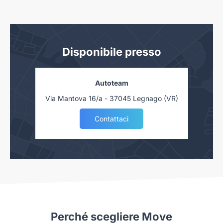
360° view camera con telaio trasparente
360° dash camera
Rear cross traffic braking (RCTB)
Disponibile presso
Autoteam
Via Mantova 16/a - 37045 Legnago (VR)
Contattaci
Perché scegliere Move