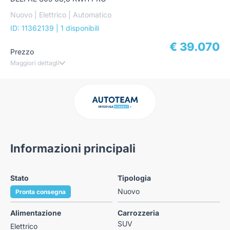
Nuovo | Elettrico | Automatico
ID: 11362139
| 1 disponibili
€ 39.070
Prezzo
Maggiori dettagli
Informazioni principali
Stato
Tipologia
Nuovo
Pronta consegna
Alimentazione
Carrozzeria
SUV
Elettrico