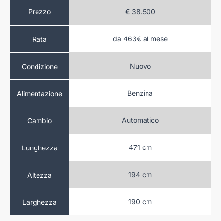
.080
Prezzo
€ 38.500
da 463€ al mese
Rata
sy Buy
ovo
Nuovo
Condizione
Benzina
Benzina
Alimentazione
atico
Automatico
Cambio
 cm
471 cm
Lunghezza
 cm
194 cm
Altezza
 cm
190 cm
Larghezza