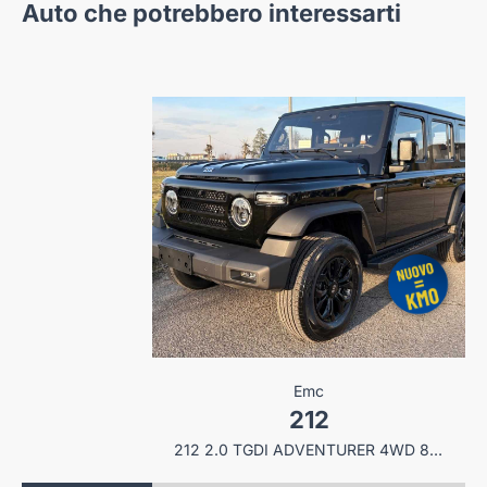
Auto che potrebbero interessarti
el
Emc
dland
212
GRANDLAND 1.2 HYBRID GS 145CV E-DCS6
212 2.0 TGDI ADVENTURER 4WD 8AT