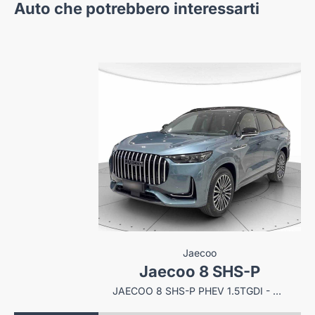
Auto che potrebbero interessarti
coo
Jaecoo
8 SHS-P
Jaecoo 8 SHS-P
JAECOO 8 SHS-P PHEV 1.5TGDI - TRAZIONE AWD DHT3 EXCLUSIVE AWD - INTERNI NERO
JAECOO 8 SHS-P PHEV 1.5TGDI - TRAZIONE AWD DHT3 EXCLUSIVE AWD - INTERNI NERO