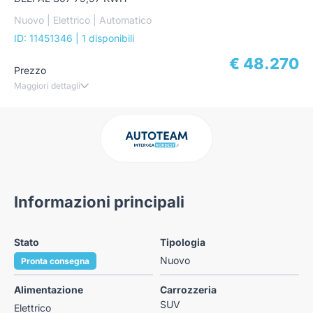
Nuovo | Elettrico | Automatico
ID: 11451346
| 1 disponibili
€ 48.270
Prezzo
Maggiori dettagli
Informazioni principali
Stato
Tipologia
Nuovo
Pronta consegna
Alimentazione
Carrozzeria
SUV
Elettrico