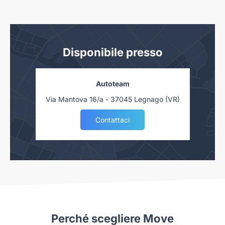
Integrated adaptive cruise control (IACC)
Traction Control System (TCS)
Modalità di guida eco / comfort / sport / custom
Disponibile presso
360° view camera con telaio trasparente
360° dash camera
Autoteam
Via Mantova 16/a - 37045 Legnago (VR)
Rear cross traffic braking (RCTB)
Contattaci
Perché scegliere Move