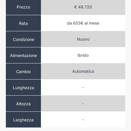
.720
Prezzo
€ 48.720
al mese
da 653€ al mese
Rata
ovo
Nuovo
Condizione
ido
Ibrido
Alimentazione
atico
Automatico
Cambio
-
Lunghezza
-
Altezza
-
Larghezza