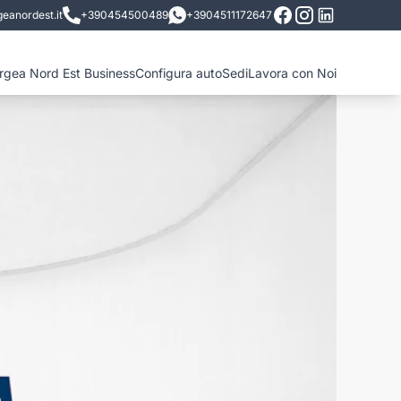
eanordest.it
+390454500489
+3904511172647
ergea Nord Est Business
Configura auto
Sedi
Lavora con Noi