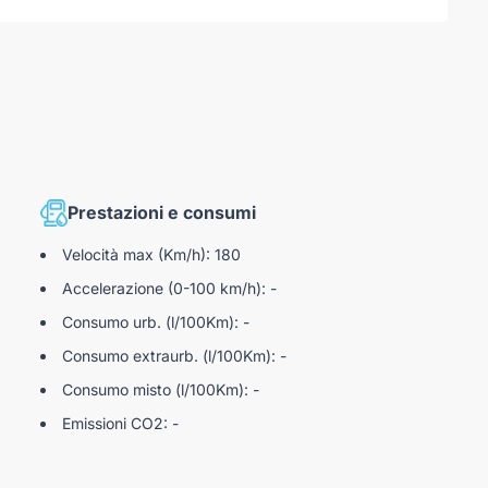
 automatica e one-touch
sizione sedile anteriore e controllo tendina parasole
do
 andriod auto
Prestazioni e consumi
Velocità max (Km/h): 180
Accelerazione (0-100 km/h): -
Consumo urb. (l/100Km): -
Consumo extraurb. (l/100Km): -
o (auto dimming)
Consumo misto (l/100Km): -
Emissioni CO2: -