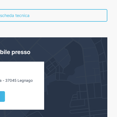
limitatore di forza
 scheda tecnica
 limitatore di forza
bile presso
/a - 37045 Legnago