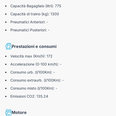
Aiuto alla frenata d'emergenza (AFU)
Capacità Bagagliaio (litri): 775
Hill Assist
Capacità di traino (kg): 1300
Panchetta in seconda fila ribaltabile 2/3 - 1/3 con
Pneumatici Anteriori: -
fissaggi isofix in ogni posto
Pneumatici Posteriori: -
Pack safety GSRV2.2
Safety pack
Prestazioni e consumi
Freno di stazionamento elettrico
Velocità max (Km/h): 172
Sensori Di Parcheggio Posteriori
Accelerazione (0-100 km/h): -
Consumo urb. (l/100Km): -
Consumo extraurb. (l/100Km): -
Consumo misto (l/100Km): -
Emissioni CO2: 135.24
Motore