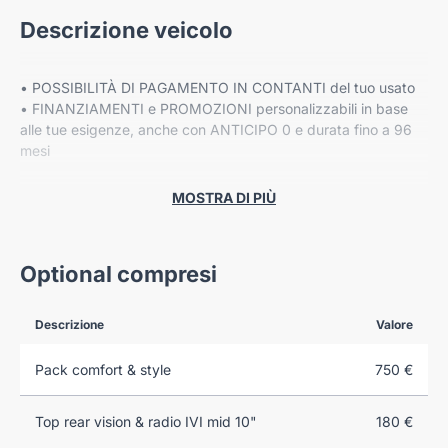
Descrizione veicolo
• POSSIBILITÀ DI PAGAMENTO IN CONTANTI del tuo usato
• FINANZIAMENTI e PROMOZIONI personalizzabili in base
alle tue esigenze, anche con ANTICIPO 0 e durata fino a 96
mesi
• Fino a 8 ANNI DI GARANZIA ESTESA Cover Gear*
MOSTRA DI PIÙ
PREZZO ESCLUSO DI IPT E MESSA SU STRADA
Optional compresi
Descrizione
Valore
VIENI A TROVARCI NELLE NOSTRE SEDI:
Pack comfort & style
750 €
-VERONA, Corso Milano 88/B
Top rear vision & radio IVI mid 10"
180 €
-VERONA, Via Fermi 41