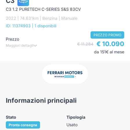
C3
C3 1.2 PURETECH C-SERIES S&S 83CV
2022 | 74.631km | Benzina | Manuale
ID: 11374903
| 1 disponibili
PREZZO PROMO
Prezzo
€ 10.090
€ 11.284
Maggiori dettagli
da 151€ al mese
Informazioni principali
Stato
Tipologia
Usato
Pronta consegna