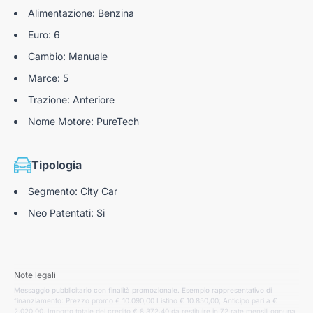
Alimentazione: Benzina
Euro: 6
Cambio: Manuale
Marce: 5
Trazione: Anteriore
Nome Motore: PureTech
Tipologia
Segmento: City Car
Neo Patentati: Si
Note legali
Messaggio pubblicitario con finalità promozionale. Esempio rappresentativo di
finanziamento: Prezzo promo € 10.090,00 Listino € 10.850,00; Anticipo pari a €
2.020,00. Importo totale del credito € 8.372,40 da restituire in 72 rate mensili ognuna