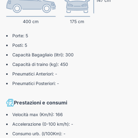
147 cm
Fascia cruscotto nero lucido
Rilevatore Bassa Pressione Pneumatici
REF
400 cm
175 cm
Coffee Break Alert rilevatore di stanchezza
Ripartitore elettronico di frenata
AFU
Porte: 5
Aiuto alla frenata d'emergenza
Posti: 5
Capacità Bagagliaio (litri): 300
Hill Assist
Capacità di traino (kg): 450
Fissaggi Isofix Sui Sedili Posteriori
Pneumatici Anteriori: -
Spia cinture non allacciate per conducenti e
Pneumatici Posteriori: -
passeggeri
Riconoscimento dei limiti di velocità e
raccomandazioni
Prestazioni e consumi
ASL Video - Avviso di superamento involontario delle
Velocità max (Km/h): 166
linee di carreggiata
Accelerazione (0-100 km/h): -
Consumo urb. (l/100Km): -