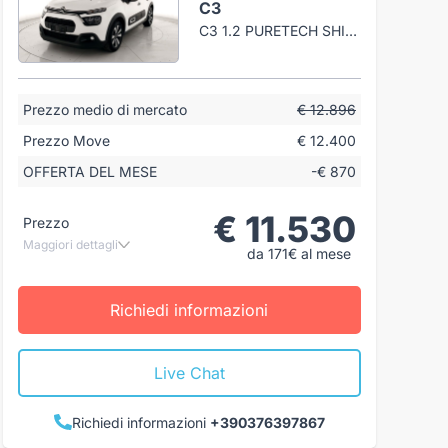
C3
C3 1.2 PURETECH SHINE S&S 83CV
Prezzo medio di mercato
€ 12.896
Prezzo Move
€ 12.400
OFFERTA DEL MESE
-€ 870
€ 11.530
Prezzo
Maggiori dettagli
da 171€ al mese
Richiedi informazioni
Live Chat
Richiedi informazioni
+390376397867