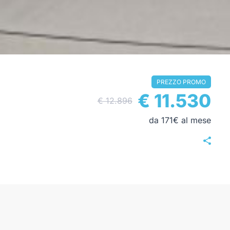
PREZZO PROMO
€ 11.530
€ 12.896
da 171€ al mese