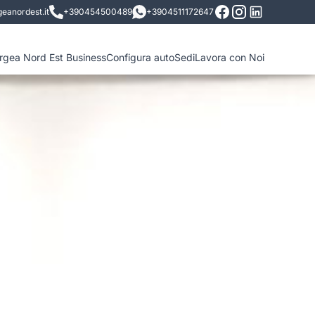
eanordest.it
+390454500489
+3904511172647
ergea Nord Est Business
Configura auto
Sedi
Lavora con Noi