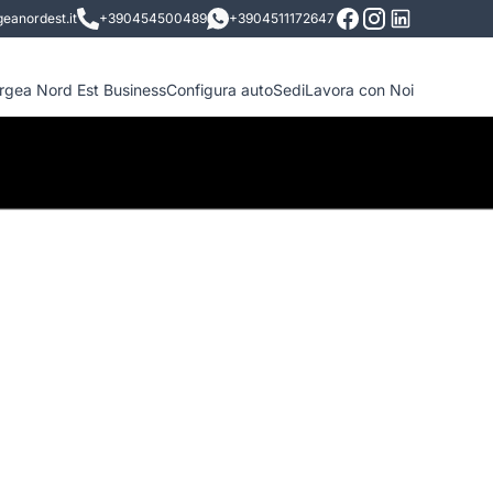
eanordest.it
+390454500489
+3904511172647
ergea Nord Est Business
Configura auto
Sedi
Lavora con Noi