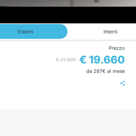
Esterni
Interni
Prezzo
€ 19.660
€ 21.690
da 287€ al mese