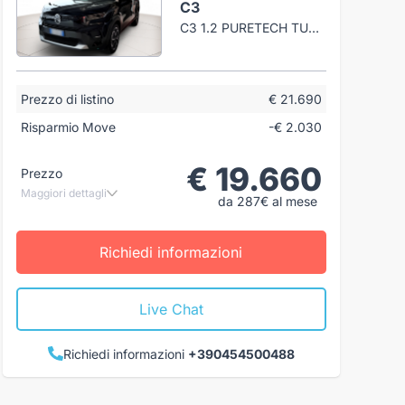
C3
C3 1.2 PURETECH TURBO MAX 100CV S&S
Prezzo di listino
€ 21.690
Risparmio Move
-€ 2.030
€ 19.660
Prezzo
Maggiori dettagli
da 287€ al mese
Richiedi informazioni
Live Chat
Richiedi informazioni
+390454500488