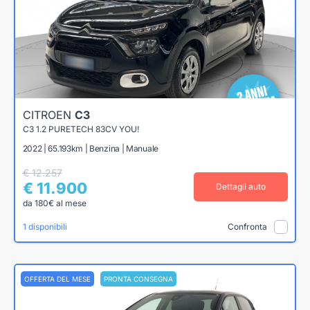
CITROEN
C3
C3 1.2 PURETECH 83CV YOU!
2022 | 65.193km | Benzina | Manuale
€ 12.257
€ 11.900
Dettagli auto
da 180€ al mese
1 disponibili
Confronta
OFFERTA DEL MESE
PRONTA CONSEGNA