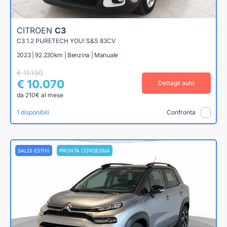
CITROEN
C3
C3 1.2 PURETECH YOU! S&S 83CV
2023 | 92.230km | Benzina | Manuale
€ 11.130
€ 10.070
Dettagli auto
da 210€ al mese
1 disponibili
Confronta
SALDI ESTIVI
PRONTA CONSEGNA