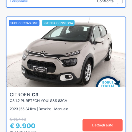
1 disponibili
Confronta
SUPER OCCASIONE
PRONTA CONSEGNA
CITROEN
C3
C3 1.2 PURETECH YOU! S&S 83CV
2023 | 55.341km | Benzina | Manuale
€ 11.440
€ 9.900
Dettagli auto