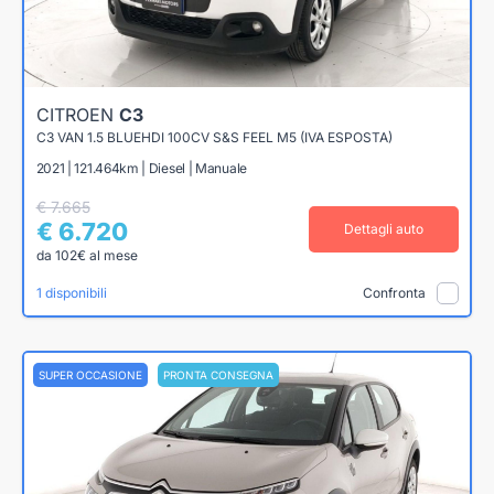
CITROEN
C3
C3 VAN 1.5 BLUEHDI 100CV S&S FEEL M5 (IVA ESPOSTA)
2021 | 121.464km | Diesel | Manuale
€ 7.665
€ 6.720
Dettagli auto
da 102€ al mese
1 disponibili
Confronta
SUPER OCCASIONE
PRONTA CONSEGNA