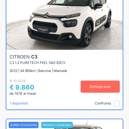
CITROEN
C3
C3 1.2 PURETECH FEEL S&S 83CV
2022 | 34.956km | Benzina | Manuale
€ 11.024
€ 9.860
Dettagli auto
da 147€ al mese
1 disponibili
Confronta
SUPER OCCASIONE
PRONTA CONSEGNA