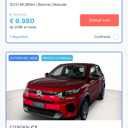
2023 | 89.290km | Benzina | Manuale
€ 10.920
€ 9.980
Dettagli auto
da 208€ al mese
1 disponibili
Confronta
OFFERTA DEL MESE
PRONTA CONSEGNA
CITROEN
C3