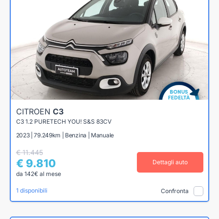
CITROEN
C3
C3 1.2 PURETECH YOU! S&S 83CV
2023 | 79.249km | Benzina | Manuale
€ 11.445
€ 9.810
Dettagli auto
da 142€ al mese
1 disponibili
Confronta