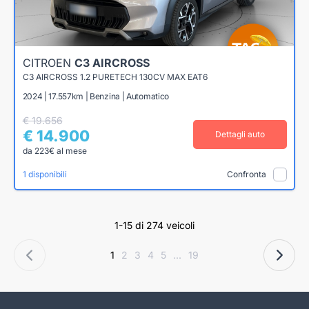
CITROEN
C3 AIRCROSS
C3 AIRCROSS 1.2 PURETECH 130CV MAX EAT6
2024 | 17.557km | Benzina | Automatico
€ 19.656
€ 14.900
Dettagli auto
da 223€ al mese
1 disponibili
Confronta
1-15 di 274 veicoli
1
2
3
4
5
...
19