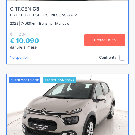
CITROEN
C3
C3 1.2 PURETECH C-SERIES S&S 83CV
2022 | 74.631km | Benzina | Manuale
€ 11.284
€ 10.090
Dettagli auto
da 151€ al mese
1 disponibili
Confronta
SUPER OCCASIONE
PRONTA CONSEGNA