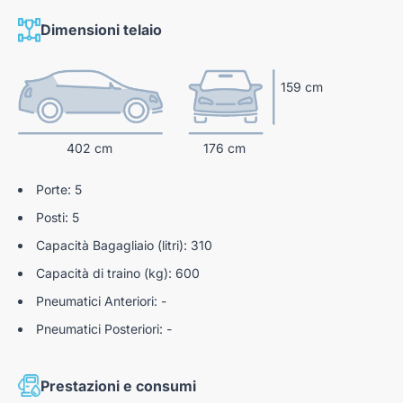
Airbag a tendina
Maniglie esterne ed interne delle porte nero opaco
Dimensioni telaio
Servosterzo
Sospensioni Citroen advanced comfort
ESP
159 cm
REF
Rilevamento di gonfiaggio insufficiente
AFU
402 cm
176 cm
Hill Assist
Porte: 5
Spia cintura di sicurezza conducente e passeggeri
Posti: 5
Pack safety
Capacità Bagagliaio (litri): 310
Sensori Di Parcheggio Posteriori
Capacità di traino (kg): 600
Pneumatici Anteriori: -
Pneumatici Posteriori: -
Prestazioni e consumi