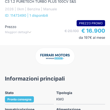
C3 1.2 PURETECH TURBO PLUS 100CV S&S
2026 | 0km | Benzina | Manuale
ID: 11473490
| 1 disponibili
PREZZO PROMO
Prezzo
€ 16.900
€ 20.100
Maggiori dettagli
da 197€ al mese
Informazioni principali
Stato
Tipologia
KM0
Pronta consegna
Immatricolazione
Alimentazione