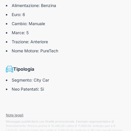
Alimentazione: Benzina
Euro: 6
Cambio: Manuale
Marce: 5
Trazione: Anteriore
Nome Motore: PureTech
Tipologia
Segmento: City Car
Neo Patentati: Si
Note legali
Messaggio pubblicitario con finalità promozionale. Esempio rappresentativo di
finanziamento: Prezzo promo € 10.440,00 Listino € 11.600,00; Anticipo pari a €
1.570,00. Importo totale del credito € 9.199,00 da restituire in 96 rate mensili ognuna