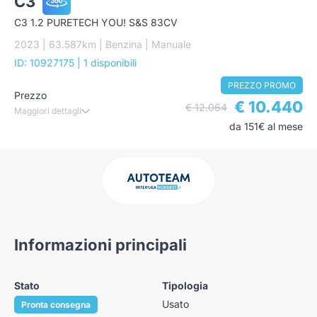
C3
C3 1.2 PURETECH YOU! S&S 83CV
2023 | 63.587km | Benzina | Manuale
ID: 10927175
| 1 disponibili
PREZZO PROMO
Prezzo
€ 10.440
€ 12.064
Maggiori dettagli
da 151€ al mese
Informazioni principali
Stato
Tipologia
Usato
Pronta consegna