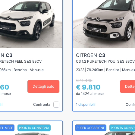
EN
C3
CITROEN
C3
URETECH FEEL S&S 83CV
C3 1.2 PURETECH YOU! S&S 83CV
.956km | Benzina | Manuale
2023 | 79.249km | Benzina | Manual
€ 11.445
860
€ 9.810
Dettagli auto
Detta
l mese
da 142€ al mese
Confronta
Conf
li
1 disponibili
DEL MESE
PRONTA CONSEGNA
SUPER OCCASIONE
PRONTA CONSE