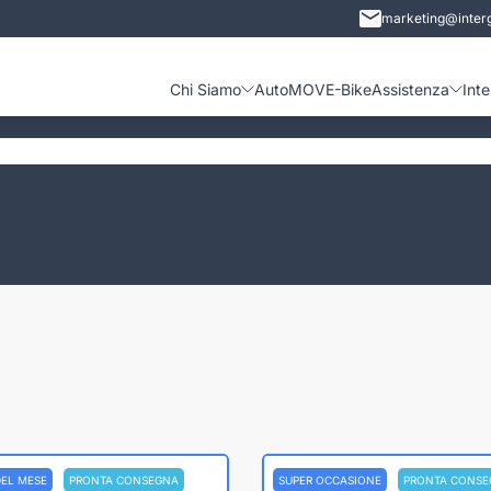
marketing@interg
Chi Siamo
Auto
MOVE-Bike
Assistenza
Int
DEL MESE
PRONTA CONSEGNA
SUPER OCCASIONE
PRONTA CONSE