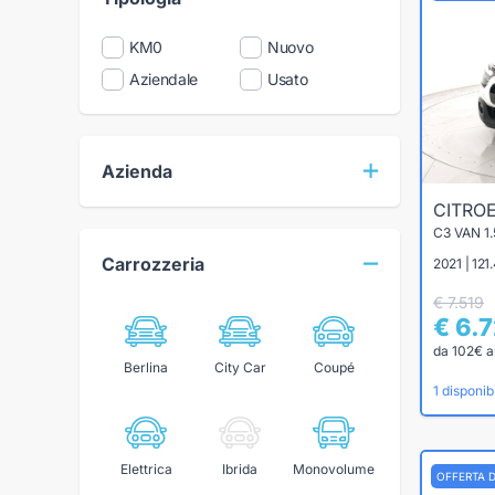
KM0
Nuovo
Aziendale
Usato
Azienda
CITRO
Carrozzeria
2021 | 121
€ 7.519
€ 6.
da 102€ a
Berlina
City Car
Coupé
1 disponibi
Elettrica
Ibrida
Monovolume
OFFERTA 