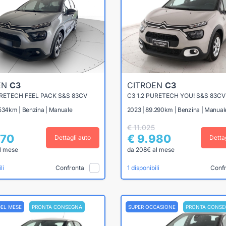
EN
C3
CITROEN
C3
URETECH FEEL PACK S&S 83CV
C3 1.2 PURETECH YOU! S&S 83CV
.534km | Benzina | Manuale
2023 | 89.290km | Benzina | Manual
€ 11.025
870
€ 9.980
Dettagli auto
Detta
l mese
da 208€ al mese
Confronta
Conf
li
1 disponibili
DEL MESE
PRONTA CONSEGNA
SUPER OCCASIONE
PRONTA CONSE