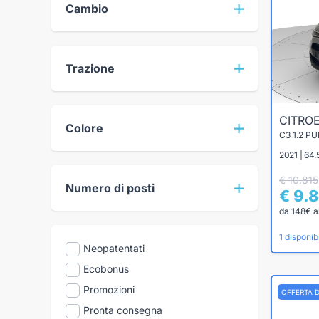
Cambio
Trazione
CITRO
Colore
C3 1.2 P
2021 | 64
€ 10.815
Numero di posti
€ 9.
da 148€ a
1 disponibi
Neopatentati
Ecobonus
Promozioni
OFFERTA 
Pronta consegna