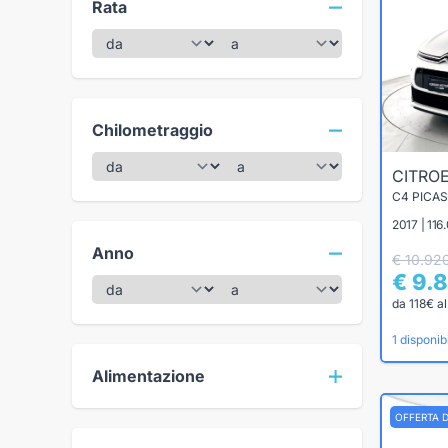
Rata
Chilometraggio
CITRO
2017 | 116
Anno
€ 10.92
€ 9.
da 118€ a
1 disponibi
Alimentazione
OFFERTA 