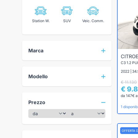
Station W.
SUV
Veic. Comm.
Marca
CITRO
C3 1.2 P
2022 | 34
Modello
€ 11.130
€ 9.
da 147€ a
Prezzo
1 disponibi
OFFERTA 