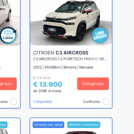
CITROEN
C3 AIRCROSS
C3 AIRCROSS 1.2 PURETECH 110CV C-SERIES
e
2022 | 49.568km | Benzina | Manuale
€ 14.456
€ 13.900
gli auto
Dettagli auto
da 209€ al mese
ronta
Confronta
1 disponibili
GNA
OFFERTA DEL MESE
PRONTA CONSEGNA