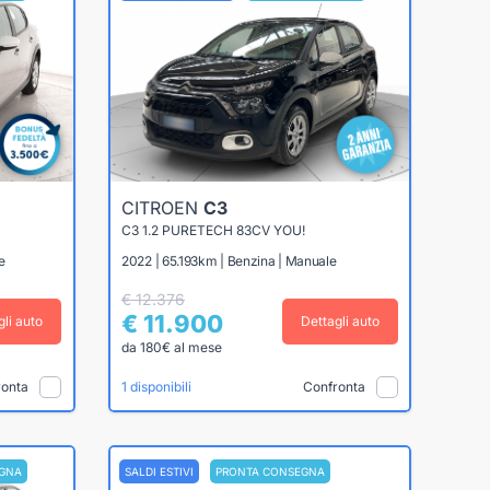
CITROEN
C3
C3 1.2 PURETECH 83CV YOU!
e
2022 | 65.193km | Benzina | Manuale
€ 12.376
€ 11.900
gli auto
Dettagli auto
da 180€ al mese
ronta
Confronta
1 disponibili
GNA
SALDI ESTIVI
PRONTA CONSEGNA