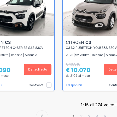
EN
C3
CITROEN
C3
URETECH C-SERIES S&S 83CV
C3 1.2 PURETECH YOU! S&S 83CV
.631km | Benzina | Manuale
2023 | 92.230km | Benzina | Manual
€ 10.918
.090
€ 10.070
Dettagli auto
Detta
l mese
da 210€ al mese
Confronta
Conf
li
1 disponibili
1-15 di 274 veicoli
1
2
3
4
5
...