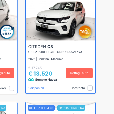
CITROEN
C3
C3 1.2 PURETECH TURBO 100CV YOU
e
2025 | Benzina | Manuale
€ 17.745
€ 13.520
gli auto
Dettagli auto
Sempre Nuova
Confronta
1 disponibili
ronta
GNA
OFFERTA DEL MESE
PRONTA CONSEGNA