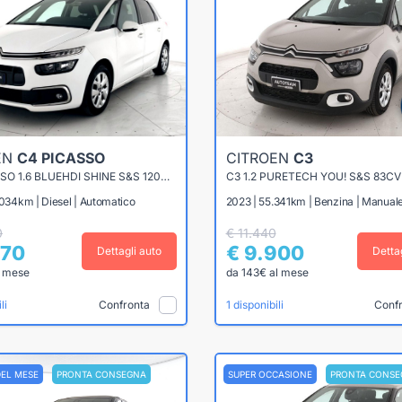
EN
C4 PICASSO
CITROEN
C3
C4 PICASSO 1.6 BLUEHDI SHINE S&S 120CV EAT6
C3 1.2 PURETECH YOU! S&S 83CV
.034km | Diesel | Automatico
2023 | 55.341km | Benzina | Manual
0
€ 11.440
870
€ 9.900
Dettagli auto
Detta
l mese
da 143€ al mese
Confronta
Conf
li
1 disponibili
DEL MESE
PRONTA CONSEGNA
SUPER OCCASIONE
PRONTA CONSE