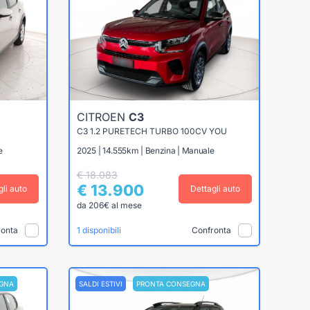
CITROEN
C3
C3 1.2 PURETECH TURBO 100CV YOU
e
2025 | 14.555km | Benzina | Manuale
€ 18.083
€ 13.900
gli auto
Dettagli auto
da 206€ al mese
ronta
Confronta
1 disponibili
GNA
SALDI ESTIVI
PRONTA CONSEGNA