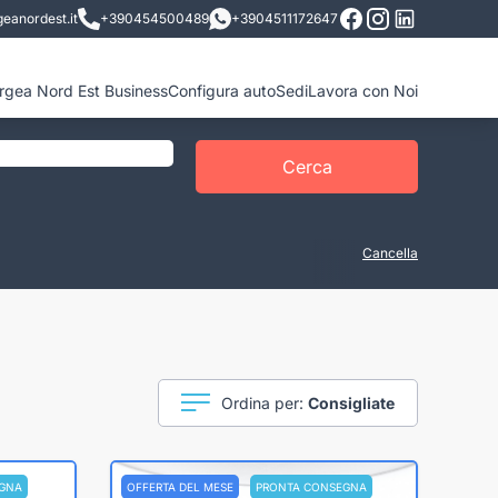
eanordest.it
+390454500489
+3904511172647
ergea Nord Est Business
Configura auto
Sedi
Lavora con Noi
Cerca
Cancella
Ordina per:
Consigliate
GNA
OFFERTA DEL MESE
PRONTA CONSEGNA