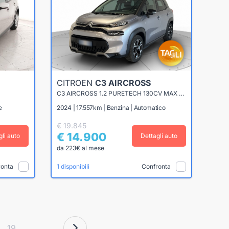
CITROEN
C3 AIRCROSS
C3 AIRCROSS 1.2 PURETECH 130CV MAX EAT6
e
2024 | 17.557km | Benzina | Automatico
€ 19.845
€ 14.900
gli auto
Dettagli auto
da 223€ al mese
ronta
Confronta
1 disponibili
19