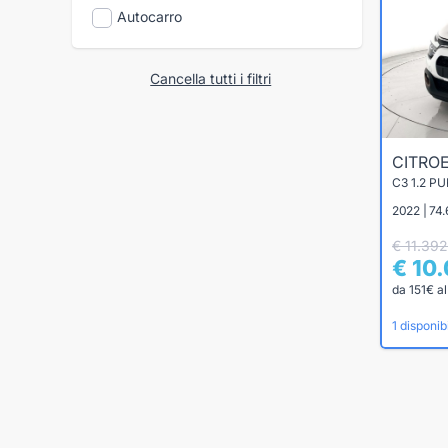
Autocarro
Cancella tutti i filtri
CITRO
C3 1.2 P
2022 | 74
€ 11.392
€ 10
da 151€ a
1 disponibi