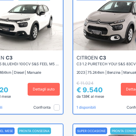
EN
C3
CITROEN
C3
C3 VAN 1.5 BLUEHDI 100CV S&S FEEL M5 (IVA ESPOSTA)
C3 1.2 PURETECH YOU! S&S 83CV
.464km | Diesel | Manuale
2023 | 75.244km | Benzina | Manual
€ 11.024
720
€ 9.540
Dettagli auto
Detta
l mese
da 138€ al mese
Confronta
Conf
li
1 disponibili
DEL MESE
PRONTA CONSEGNA
SUPER OCCASIONE
PRONTA CONSE