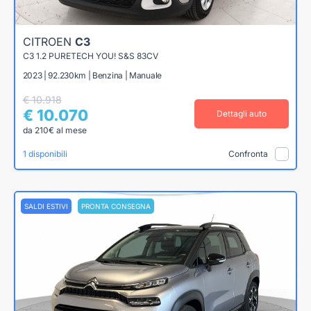
CITROEN
C3
C3 1.2 PURETECH YOU! S&S 83CV
2023 | 92.230km | Benzina | Manuale
€ 10.918
€ 10.070
Dettagli auto
da 210€ al mese
1 disponibili
Confronta
SALDI ESTIVI
PRONTA CONSEGNA