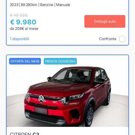
2023 | 89.290km | Benzina | Manuale
€ 10.920
€ 9.980
Dettagli auto
da 208€ al mese
1 disponibili
Confronta
OFFERTA DEL MESE
PRONTA CONSEGNA
CITROEN
C3