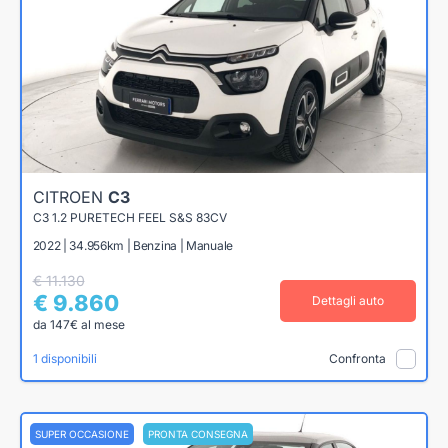
CITROEN
C3
C3 1.2 PURETECH FEEL S&S 83CV
2022 | 34.956km | Benzina | Manuale
€ 11.130
€ 9.860
Dettagli auto
da 147€ al mese
1 disponibili
Confronta
SUPER OCCASIONE
PRONTA CONSEGNA