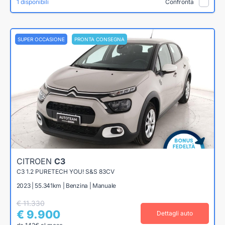
1 disponibili
Confronta
SUPER OCCASIONE
PRONTA CONSEGNA
CITROEN
C3
C3 1.2 PURETECH YOU! S&S 83CV
2023 | 55.341km | Benzina | Manuale
€ 11.330
€ 9.900
Dettagli auto