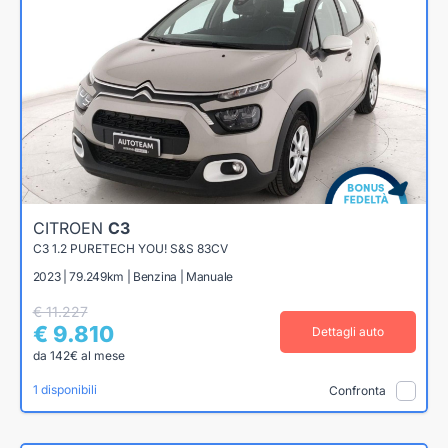
CITROEN
C3
C3 1.2 PURETECH YOU! S&S 83CV
2023 | 79.249km | Benzina | Manuale
€ 11.227
€ 9.810
Dettagli auto
da 142€ al mese
1 disponibili
Confronta