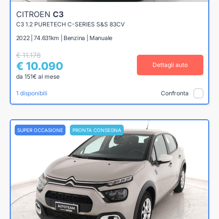
CITROEN
C3
C3 1.2 PURETECH C-SERIES S&S 83CV
2022 | 74.631km | Benzina | Manuale
€ 11.176
€ 10.090
Dettagli auto
da 151€ al mese
1 disponibili
Confronta
SUPER OCCASIONE
PRONTA CONSEGNA