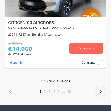
CITROEN
C3 AIRCROSS
C3 AIRCROSS 1.2 PURETECH 130CV MAX EAT6
2024 | 17.557km | Benzina | Automatico
€ 19.845
€ 14.900
Dettagli auto
da 223€ al mese
1 disponibili
Confronta
1-15 di 274 veicoli
1
2
3
4
5
...
19