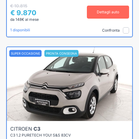
€ 10.815
€ 9.870
Dettagli auto
da 148€ al mese
1 disponibili
Confronta
SUPER OCCASIONE
PRONTA CONSEGNA
CITROEN
C3
C3 1.2 PURETECH YOU! S&S 83CV