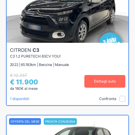
CITROEN
C3
C3 1.2 PURETECH 83CV YOU!
2022 | 65.193km | Benzina | Manuale
€ 12.257
€ 11.900
Dettagli auto
da 180€ al mese
1 disponibili
Confronta
OFFERTA DEL MESE
PRONTA CONSEGNA