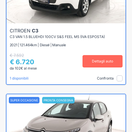
CITROEN
C3
C3 VAN 1.5 BLUEHDI 100CV S&S FEEL M5 (IVA ESPOSTA)
2021 | 121.464km | Diesel | Manuale
€ 7.592
€ 6.720
Dettagli auto
da 102€ al mese
1 disponibili
Confronta
SUPER OCCASIONE
PRONTA CONSEGNA