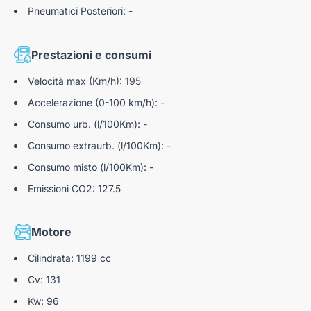
Pneumatici Posteriori: -
Avviso superamento involontario linee di carreggiata
Sensori di parcheggio posteriore
Prestazioni e consumi
Velocità max (Km/h): 195
Accelerazione (0-100 km/h): -
Consumo urb. (l/100Km): -
Consumo extraurb. (l/100Km): -
Consumo misto (l/100Km): -
Emissioni CO2: 127.5
Motore
Cilindrata: 1199 cc
Cv: 131
Kw: 96