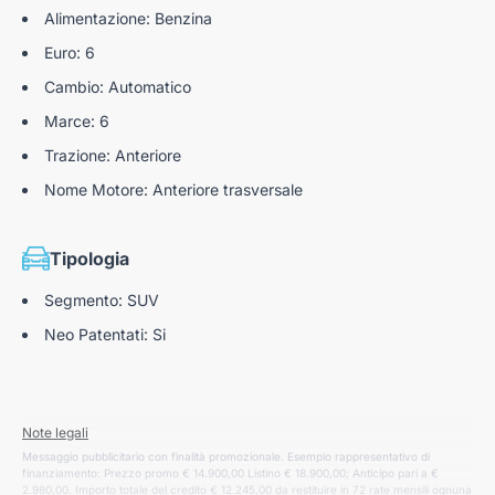
Alimentazione: Benzina
Euro: 6
Cambio: Automatico
Marce: 6
Trazione: Anteriore
Nome Motore: Anteriore trasversale
Tipologia
Segmento: SUV
Neo Patentati: Si
Note legali
Messaggio pubblicitario con finalità promozionale. Esempio rappresentativo di
finanziamento: Prezzo promo € 14.900,00 Listino € 18.900,00; Anticipo pari a €
2.980,00. Importo totale del credito € 12.245,00 da restituire in 72 rate mensili ognuna