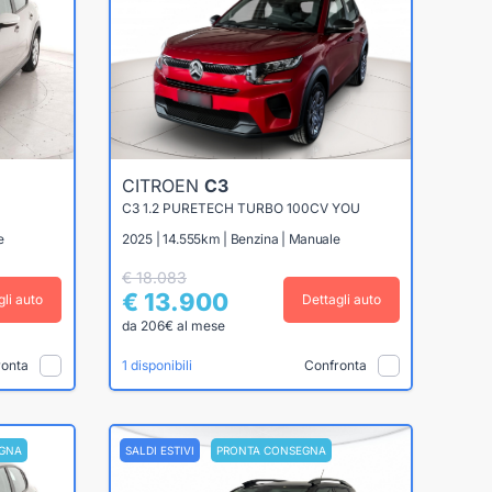
CITROEN
C3
C3 1.2 PURETECH TURBO 100CV YOU
e
2025 | 14.555km | Benzina | Manuale
€ 18.083
€ 13.900
gli auto
Dettagli auto
da 206€ al mese
ronta
Confronta
1 disponibili
GNA
SALDI ESTIVI
PRONTA CONSEGNA