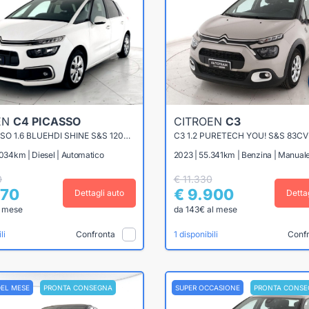
EN
C4 PICASSO
CITROEN
C3
C4 PICASSO 1.6 BLUEHDI SHINE S&S 120CV EAT6
C3 1.2 PURETECH YOU! S&S 83CV
.034km | Diesel | Automatico
2023 | 55.341km | Benzina | Manual
0
€ 11.330
870
€ 9.900
Dettagli auto
Detta
l mese
da 143€ al mese
Confronta
Conf
li
1 disponibili
DEL MESE
PRONTA CONSEGNA
SUPER OCCASIONE
PRONTA CONSE