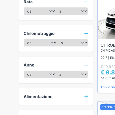
Rata
Chilometraggio
CITRO
2017 | 116
Anno
€ 10.92
€ 9.
da 118€ a
1 disponibi
Alimentazione
OFFERTA 