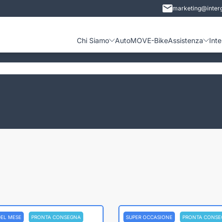
marketing@interg
Chi Siamo
Auto
MOVE-Bike
Assistenza
Int
DEL MESE
PRONTA CONSEGNA
SUPER OCCASIONE
PRONTA CONSE