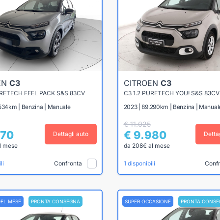
EN
C3
CITROEN
C3
URETECH FEEL PACK S&S 83CV
C3 1.2 PURETECH YOU! S&S 83CV
.534km | Benzina | Manuale
2023 | 89.290km | Benzina | Manual
€ 11.025
870
€ 9.980
Dettagli auto
Detta
l mese
da 208€ al mese
Confronta
Conf
li
1 disponibili
DEL MESE
PRONTA CONSEGNA
SUPER OCCASIONE
PRONTA CONSE