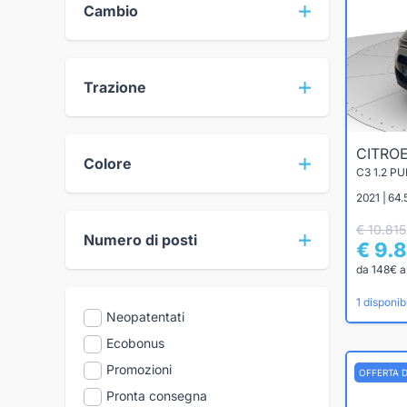
Cambio
Trazione
CITRO
Colore
C3 1.2 P
2021 | 64
€ 10.815
Numero di posti
€ 9.
da 148€ a
1 disponibi
Neopatentati
Ecobonus
Promozioni
OFFERTA 
Pronta consegna