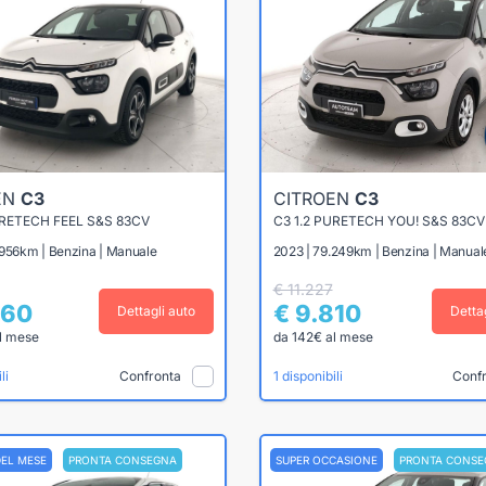
EN
C3
CITROEN
C3
URETECH FEEL S&S 83CV
C3 1.2 PURETECH YOU! S&S 83CV
.956km | Benzina | Manuale
2023 | 79.249km | Benzina | Manual
€ 11.227
860
€ 9.810
Dettagli auto
Detta
l mese
da 142€ al mese
Confronta
Conf
li
1 disponibili
DEL MESE
PRONTA CONSEGNA
SUPER OCCASIONE
PRONTA CONSE