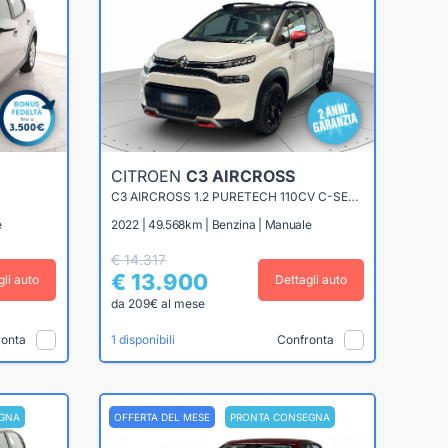
CITROEN
C3 AIRCROSS
C3 AIRCROSS 1.2 PURETECH 110CV C-SERIES
e
2022 | 49.568km | Benzina | Manuale
€ 14.317
€ 13.900
gli auto
Dettagli auto
da 209€ al mese
ronta
Confronta
1 disponibili
GNA
OFFERTA DEL MESE
PRONTA CONSEGNA