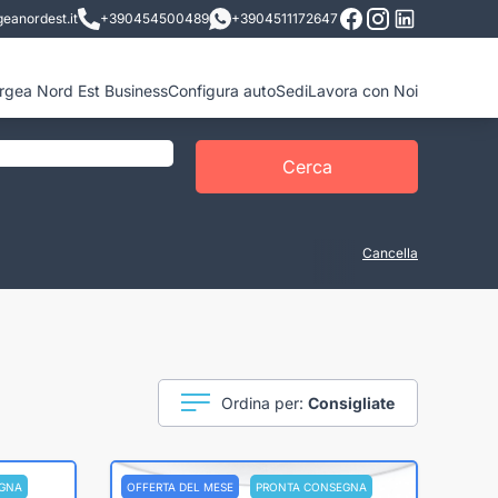
eanordest.it
+390454500489
+3904511172647
ergea Nord Est Business
Configura auto
Sedi
Lavora con Noi
Cerca
Cancella
Ordina per:
Consigliate
GNA
OFFERTA DEL MESE
PRONTA CONSEGNA