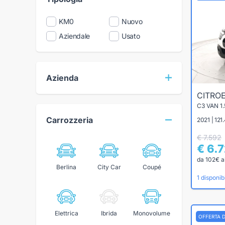
KM0
Nuovo
Aziendale
Usato
Azienda
CITRO
Carrozzeria
2021 | 121
€ 7.592
€ 6.
da 102€ a
Berlina
City Car
Coupé
1 disponibi
Elettrica
Ibrida
Monovolume
OFFERTA 