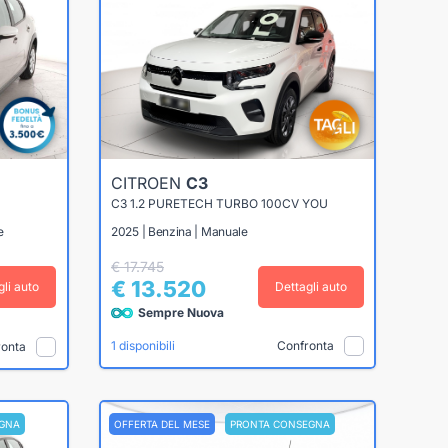
CITROEN
C3
C3 1.2 PURETECH TURBO 100CV YOU
e
2025 | Benzina | Manuale
€ 17.745
€ 13.520
gli auto
Dettagli auto
Sempre Nuova
Confronta
1 disponibili
ronta
GNA
OFFERTA DEL MESE
PRONTA CONSEGNA