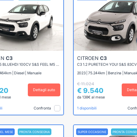
EN
C3
CITROEN
C3
C3 VAN 1.5 BLUEHDI 100CV S&S FEEL M5 (IVA ESPOSTA)
C3 1.2 PURETECH YOU! S&S 83CV
.464km | Diesel | Manuale
2023 | 75.244km | Benzina | Manual
€ 11.024
720
€ 9.540
Dettagli auto
Detta
l mese
da 138€ al mese
Confronta
Conf
li
1 disponibili
DEL MESE
PRONTA CONSEGNA
SUPER OCCASIONE
PRONTA CONSE