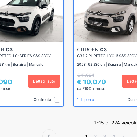
EN
C3
CITROEN
C3
URETECH C-SERIES S&S 83CV
C3 1.2 PURETECH YOU! S&S 83CV
.631km | Benzina | Manuale
2023 | 92.230km | Benzina | Manual
€ 11.024
.090
€ 10.070
Dettagli auto
Detta
l mese
da 210€ al mese
Confronta
Conf
li
1 disponibili
1-15 di 274 veicoli
1
2
3
4
5
...