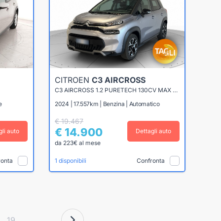
CITROEN
C3 AIRCROSS
C3 AIRCROSS 1.2 PURETECH 130CV MAX EAT6
e
2024 | 17.557km | Benzina | Automatico
€ 19.467
€ 14.900
gli auto
Dettagli auto
da 223€ al mese
ronta
Confronta
1 disponibili
19