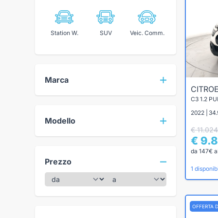
Station W.
SUV
Veic. Comm.
Marca
CITRO
C3 1.2 P
2022 | 34
Modello
€ 11.024
€ 9.
da 147€ a
Prezzo
1 disponibi
OFFERTA 