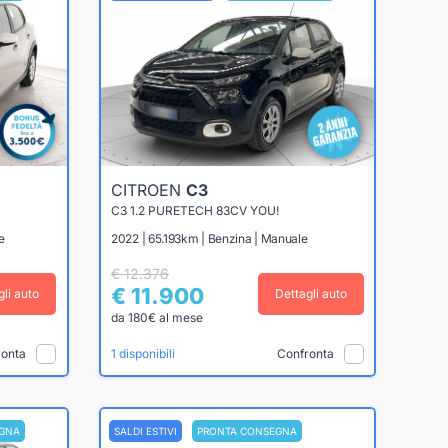
CITROEN
C3
C3 1.2 PURETECH 83CV YOU!
e
2022 | 65.193km | Benzina | Manuale
€ 12.376
€ 11.900
gli auto
Dettagli auto
da 180€ al mese
ronta
Confronta
1 disponibili
GNA
SALDI ESTIVI
PRONTA CONSEGNA