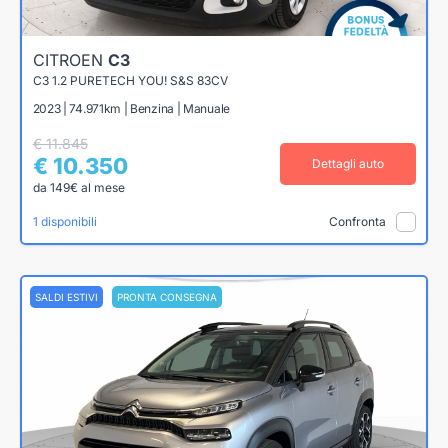
CITROEN
C3
C3 1.2 PURETECH YOU! S&S 83CV
2023 | 74.971km | Benzina | Manuale
€ 11.845
€ 10.350
Dettagli auto
da 149€ al mese
1 disponibili
Confronta
SALDI ESTIVI
PRONTA CONSEGNA