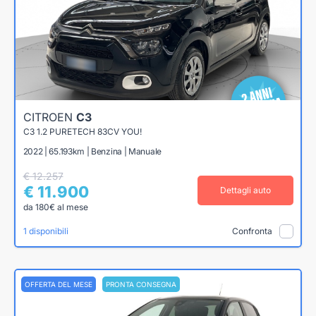
CITROEN
C3
C3 1.2 PURETECH 83CV YOU!
2022 | 65.193km | Benzina | Manuale
€ 12.257
€ 11.900
Dettagli auto
da 180€ al mese
1 disponibili
Confronta
OFFERTA DEL MESE
PRONTA CONSEGNA