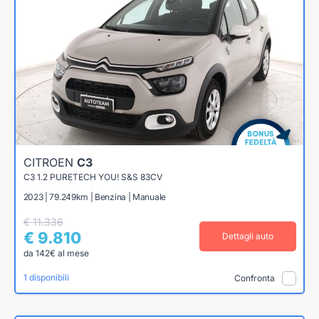
CITROEN
C3
C3 1.2 PURETECH YOU! S&S 83CV
2023 | 79.249km | Benzina | Manuale
€ 11.336
€ 9.810
Dettagli auto
da 142€ al mese
1 disponibili
Confronta