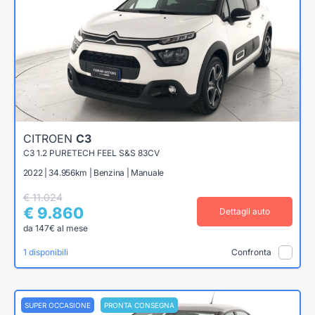
CITROEN
C3
C3 1.2 PURETECH FEEL S&S 83CV
2022 | 34.956km | Benzina | Manuale
€ 11.024
€ 9.860
Dettagli auto
da 147€ al mese
1 disponibili
Confronta
SUPER OCCASIONE
PRONTA CONSEGNA