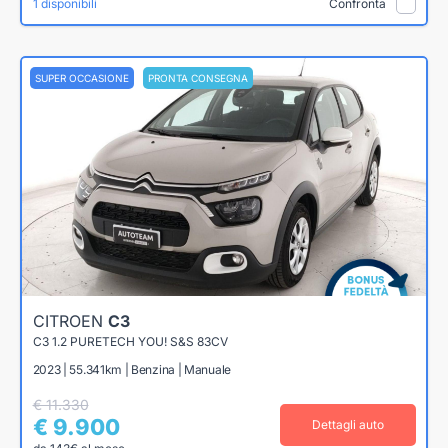
1 disponibili
Confronta
SUPER OCCASIONE
PRONTA CONSEGNA
CITROEN
C3
C3 1.2 PURETECH YOU! S&S 83CV
2023 | 55.341km | Benzina | Manuale
€ 11.330
€ 9.900
Dettagli auto