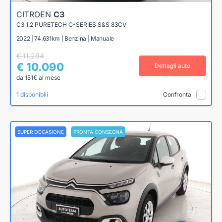
CITROEN
C3
C3 1.2 PURETECH C-SERIES S&S 83CV
2022 | 74.631km | Benzina | Manuale
€ 11.284
€ 10.090
Dettagli auto
da 151€ al mese
1 disponibili
Confronta
SUPER OCCASIONE
PRONTA CONSEGNA