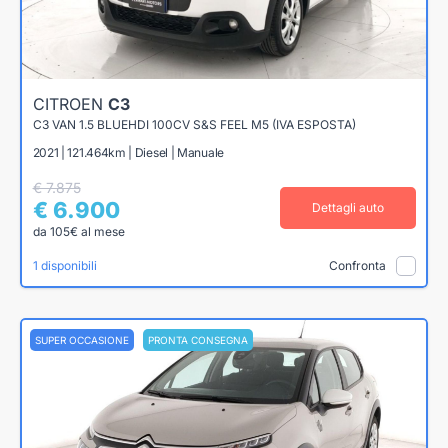
CITROEN
C3
C3 VAN 1.5 BLUEHDI 100CV S&S FEEL M5 (IVA ESPOSTA)
2021 | 121.464km | Diesel | Manuale
€ 7.875
€ 6.900
Dettagli auto
da 105€ al mese
1 disponibili
Confronta
SUPER OCCASIONE
PRONTA CONSEGNA