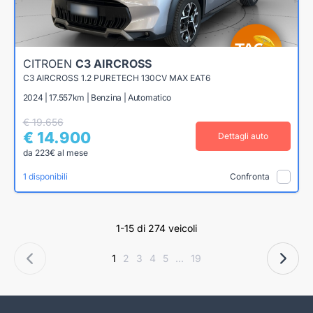
CITROEN
C3 AIRCROSS
C3 AIRCROSS 1.2 PURETECH 130CV MAX EAT6
2024 | 17.557km | Benzina | Automatico
€ 19.656
€ 14.900
Dettagli auto
da 223€ al mese
1 disponibili
Confronta
1-15 di 274 veicoli
1
2
3
4
5
...
19