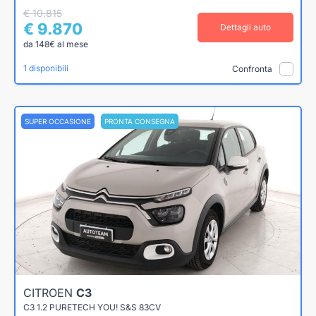
€ 10.815
€ 9.870
Dettagli auto
da 148€ al mese
1 disponibili
Confronta
SUPER OCCASIONE
PRONTA CONSEGNA
CITROEN
C3
C3 1.2 PURETECH YOU! S&S 83CV