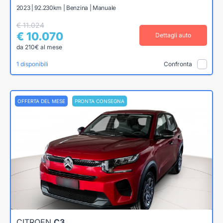
2023 | 92.230km | Benzina | Manuale
€ 11.024
€ 10.070
Dettagli auto
da 210€ al mese
1 disponibili
Confronta
OFFERTA DEL MESE
PRONTA CONSEGNA
CITROEN
C3