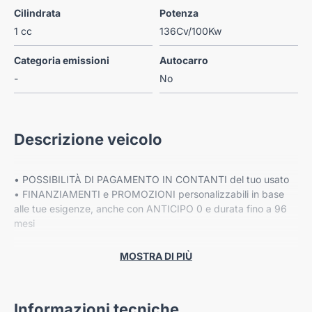
Cilindrata
Potenza
1 cc
136Cv/100Kw
Categoria emissioni
Autocarro
-
No
Descrizione veicolo
• POSSIBILITÀ DI PAGAMENTO IN CONTANTI del tuo usato
• FINANZIAMENTI e PROMOZIONI personalizzabili in base
alle tue esigenze, anche con ANTICIPO 0 e durata fino a 96
mesi
• Fino a 8 ANNI DI GARANZIA ESTESA Cover Gear*
MOSTRA DI PIÙ
PREZZO ESCLUSO DI IPT E MESSA SU STRADA
Informazioni tecniche