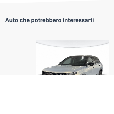
Auto che potrebbero interessarti
coo
Jaecoo