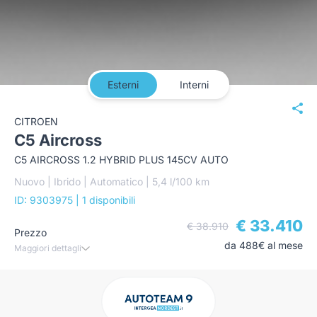
Esterni
Interni
CITROEN
C5 Aircross
C5 AIRCROSS 1.2 HYBRID PLUS 145CV AUTO
Nuovo | Ibrido | Automatico | 5,4 l/100 km
ID: 9303975
| 1 disponibili
€ 33.410
€ 38.910
Prezzo
da 488€ al mese
Maggiori dettagli