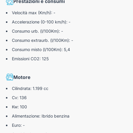
Prestazioni e consumi
Dalle 09:00–12:30 alle 14:30–19:00
Velocità max (Km/h): -
Accelerazione (0-100 km/h): -
*dettagli dell'offerta disponibili presso i nostri punti vendita
Consumo urb. (l/100Km): -
Consumo extraurb. (l/100Km): -
Consumo misto (l/100Km): 5,4
Nota bene: Autoteam9 S.r.l. declina ogni responsabilità per
eventuali involontarie incongruenze, che non rappresentano in
Emissioni CO2: 125
alcun modo un impegno contrattuale.
Motore
N184273
Cilindrata: 1.199 cc
Cv: 136
Kw: 100
Alimentazione: Ibrido benzina
Euro: -