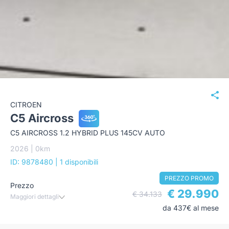
CITROEN
C5 Aircross
C5 AIRCROSS 1.2 HYBRID PLUS 145CV AUTO
2026 | 0km
ID: 9878480
| 1 disponibili
PREZZO PROMO
Prezzo
€ 29.990
€ 34.133
Maggiori dettagli
da 437€ al mese