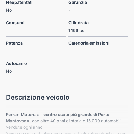
Neopatentati
Garanzia
No
-
Consumi
Cilindrata
-
1.199 cc
Potenza
Categoria emissioni
-
-
Autocarro
No
Descrizione veicolo
Ferrari Motors
è il
centro usato più grande di Porto
Mantovano,
con oltre 40 anni di storia e 15.000 automobili
vendute ogni anno.
Siamo un punto di riferimento per tutti gli automobilisti grazie