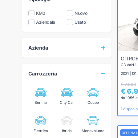
KM0
Nuovo
Aziendale
Usato
Azienda
CITRO
Carrozzeria
2021 | 121
€ 7.800
€ 6.
da 105€ a
Berlina
City Car
Coupé
1 disponibi
Elettrica
Ibrida
Monovolume
OFFERTA 