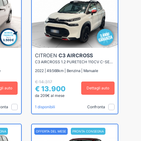
CITROEN
C3 AIRCROSS
C3 AIRCROSS 1.2 PURETECH 110CV C-SERIES
e
2022 | 49.568km | Benzina | Manuale
€ 14.317
€ 13.900
gli auto
Dettagli auto
da 209€ al mese
ronta
Confronta
1 disponibili
GNA
OFFERTA DEL MESE
PRONTA CONSEGNA