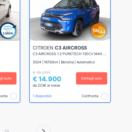
CITROEN
C3 AIRCROSS
C3 AIRCROSS 1.2 PURETECH 130CV MAX EAT6
e
2024 | 18.152km | Benzina | Automatico
€ 18.200
€ 14.900
gli auto
Dettagli auto
da 223€ al mese
ronta
Confronta
1 disponibili
19