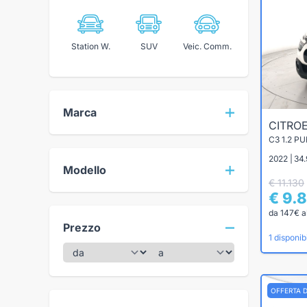
Station W.
SUV
Veic. Comm.
Marca
CITRO
C3 1.2 P
2022 | 34
Modello
€ 11.130
€ 9.
da 147€ a
Prezzo
1 disponibi
OFFERTA 