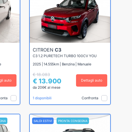
CITROEN
C3
C3 1.2 PURETECH TURBO 100CV YOU
e
2025 | 14.555km | Benzina | Manuale
€ 18.083
€ 13.900
gli auto
Dettagli auto
da 206€ al mese
ronta
Confronta
1 disponibili
GNA
SALDI ESTIVI
PRONTA CONSEGNA