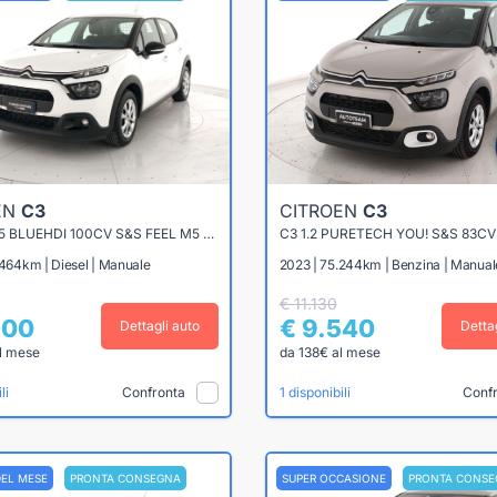
EN
C3
CITROEN
C3
C3 VAN 1.5 BLUEHDI 100CV S&S FEEL M5 (IVA ESPOSTA)
C3 1.2 PURETECH YOU! S&S 83CV
.464km | Diesel | Manuale
2023 | 75.244km | Benzina | Manual
€ 11.130
900
€ 9.540
Dettagli auto
Detta
l mese
da 138€ al mese
Confronta
Conf
li
1 disponibili
DEL MESE
PRONTA CONSEGNA
SUPER OCCASIONE
PRONTA CONSE