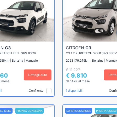
EN
C3
CITROEN
C3
URETECH FEEL S&S 83CV
C3 1.2 PURETECH YOU! S&S 83CV
.956km | Benzina | Manuale
2023 | 79.249km | Benzina | Manual
€ 11.227
860
€ 9.810
Dettagli auto
Detta
l mese
da 142€ al mese
Confronta
Conf
li
1 disponibili
DEL MESE
PRONTA CONSEGNA
SUPER OCCASIONE
PRONTA CONSE