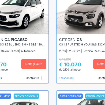
EN
C4 PICASSO
CITROEN
C3
C4 PICASSO 1.6 BLUEHDI SHINE S&S 120CV EAT6
C3 1.2 PURETECH YOU! S&S 83CV
.034km | Diesel | Automatico
2023 | 92.230km | Benzina | Manual
€ 11.130
870
€ 10.070
Dettagli auto
Detta
l mese
da 210€ al mese
Confronta
Conf
li
1 disponibili
DEL MESE
PRONTA CONSEGNA
SUPER OCCASIONE
PRONTA CONSE