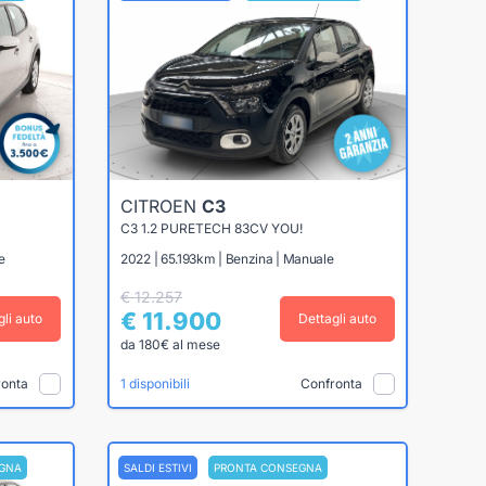
CITROEN
C3
C3 1.2 PURETECH 83CV YOU!
e
2022 | 65.193km | Benzina | Manuale
€ 12.257
€ 11.900
gli auto
Dettagli auto
da 180€ al mese
ronta
Confronta
1 disponibili
GNA
SALDI ESTIVI
PRONTA CONSEGNA