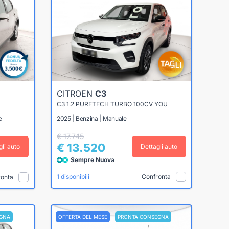
CITROEN
C3
C3 1.2 PURETECH TURBO 100CV YOU
e
2025 | Benzina | Manuale
€ 17.745
€ 13.520
gli auto
Dettagli auto
Sempre Nuova
Confronta
1 disponibili
ronta
GNA
OFFERTA DEL MESE
PRONTA CONSEGNA