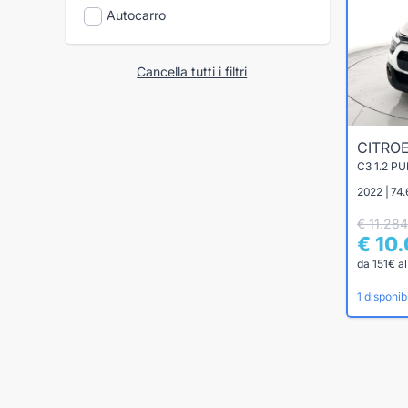
Autocarro
Cancella tutti i filtri
CITRO
C3 1.2 P
2022 | 74
€ 11.284
€ 10
da 151€ a
1 disponibi