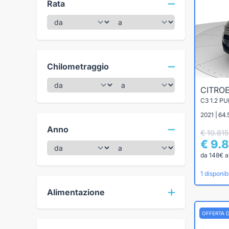
Rata
Chilometraggio
CITRO
C3 1.2 P
2021 | 64
Anno
€ 10.815
€ 9.
da 148€ a
1 disponibi
Alimentazione
OFFERTA 