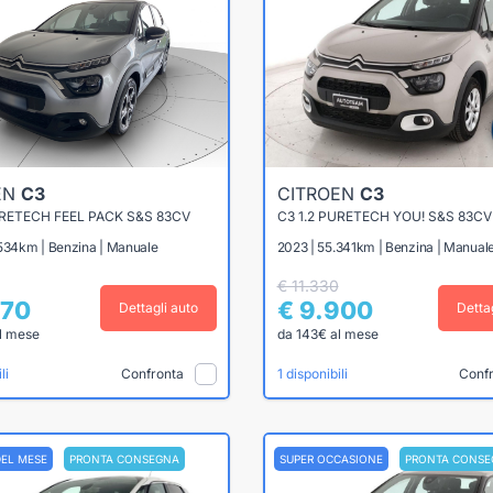
EN
C3
CITROEN
C3
URETECH FEEL PACK S&S 83CV
C3 1.2 PURETECH YOU! S&S 83CV
.534km | Benzina | Manuale
2023 | 55.341km | Benzina | Manual
€ 11.330
870
€ 9.900
Dettagli auto
Detta
l mese
da 143€ al mese
Confronta
Conf
li
1 disponibili
DEL MESE
PRONTA CONSEGNA
SUPER OCCASIONE
PRONTA CONSE