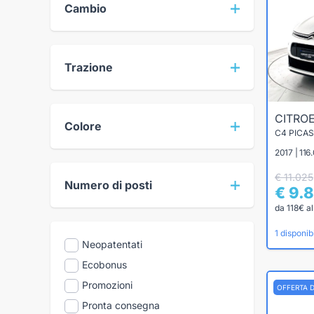
Cambio
Trazione
CITRO
Colore
2017 | 116
€ 11.025
Numero di posti
€ 9.
da 118€ a
1 disponibi
Neopatentati
Ecobonus
Promozioni
OFFERTA 
Pronta consegna