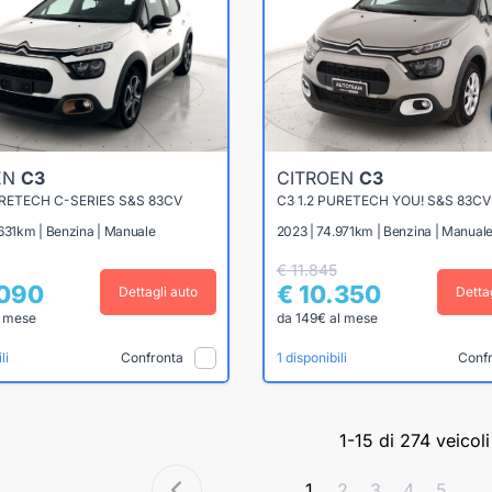
EN
C3
CITROEN
C3
URETECH C-SERIES S&S 83CV
C3 1.2 PURETECH YOU! S&S 83CV
.631km | Benzina | Manuale
2023 | 74.971km | Benzina | Manual
€ 11.845
.090
€ 10.350
Dettagli auto
Detta
l mese
da 149€ al mese
Confronta
Conf
li
1 disponibili
1-15 di 274 veicoli
1
2
3
4
5
...