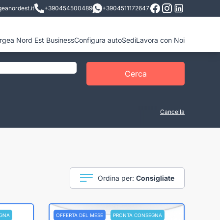
eanordest.it
+390454500489
+3904511172647
ergea Nord Est Business
Configura auto
Sedi
Lavora con Noi
Cerca
Cancella
Ordina per:
Consigliate
GNA
OFFERTA DEL MESE
PRONTA CONSEGNA