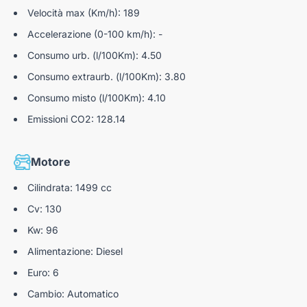
Riconoscimento esteso dei cartelli stradali
Velocità max (Km/h): 189
Active Lane Departure Warning System
Accelerazione (0-100 km/h): -
Consumo urb. (l/100Km): 4.50
PACK DRIVE ASSIST
Consumo extraurb. (l/100Km): 3.80
Safety Pack 4
Consumo misto (l/100Km): 4.10
Freno di stazionamento elettrico
Emissioni CO2: 128.14
Sensori Di Parcheggio Posteriori
Sensori di parcheggio anteriori
Motore
Retrocamera Vision 180°
Cilindrata: 1499 cc
Tergicristallo automatico con sensore pioggia e
Cv: 130
funzione «Magic Wash»
Kw: 96
Alimentazione: Diesel
Euro: 6
Cambio: Automatico