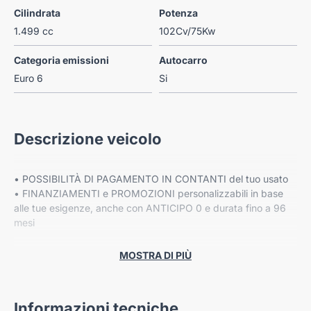
Cilindrata
Potenza
1.499 cc
102Cv/75Kw
Categoria emissioni
Autocarro
Euro 6
Si
Descrizione veicolo
• POSSIBILITÀ DI PAGAMENTO IN CONTANTI del tuo usato
• FINANZIAMENTI e PROMOZIONI personalizzabili in base
alle tue esigenze, anche con ANTICIPO 0 e durata fino a 96
mesi
• Fino a 8 ANNI DI GARANZIA ESTESA Cover Gear*
MOSTRA DI PIÙ
PREZZO ESCLUSO DI IPT E MESSA SU STRADA
Informazioni tecniche