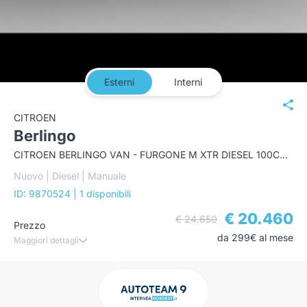
Esterni
Interni
CITROEN
Berlingo
CITROEN BERLINGO VAN - FURGONE M XTR DIESEL 100CV MANUALE
Nuovo | Diesel | Manuale
ID: 9870524
| 1 disponibili
€ 20.460
€ 24.650
Prezzo
da 299€ al mese
Maggiori dettagli