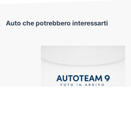
Auto che potrebbero interessarti
rd
Fiat