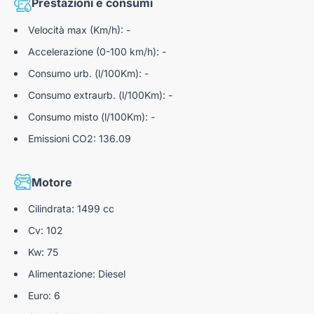
Prestazioni e consumi
Dalle 09:00–12:30 alle 14:30–19:00
Velocità max (Km/h): -
Accelerazione (0-100 km/h): -
*dettagli dell'offerta disponibili presso i nostri punti vendita
Consumo urb. (l/100Km): -
Consumo extraurb. (l/100Km): -
Consumo misto (l/100Km): -
Nota bene: Autoteam9 S.r.l. declina ogni responsabilità per
eventuali involontarie incongruenze, che non rappresentano in
Emissioni CO2: 136.09
alcun modo un impegno contrattuale.
Motore
N184684
Cilindrata: 1499 cc
Cv: 102
Kw: 75
Alimentazione: Diesel
Euro: 6