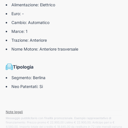
Alimentazione: Elettrico
Euro: -
Cambio: Automatico
Marce: 1
Trazione: Anteriore
Nome Motore: Anteriore trasversale
Tipologia
Segmento: Berlina
Neo Patentati: Si
Note legali
Messaggio pubblicitario con finalità promozionale. Esempio rappresentativo di
finanziamento: Prezzo promo € 22.900,00 Listino € 22.900,00; Anticipo pari a €
4.580,00. Importo totale del credito € 18.645,00 da restituire in 72 rate mensili ognuna