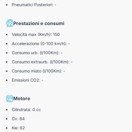
Avviso acustico per i pedoni
Pneumatici Posteriori: -
Profili laterali e passaruota Nero Mat
Sensori Di Parcheggio Posteriori
Strumentazione digitale con TFT da 5" (con "ambi
Telecamera di retromarcia con Top Rear Vision
Prestazioni e consumi
light")
Tergicristallo automatico
Velocità max (Km/h): 150
Sospensioni Citroen advanced comfort
Accelerazione (0-100 km/h): -
Ripartitore Elettronico di Franata (REF)
Consumo urb. (l/100Km): -
Cavo di ricarica modo 3 trifase 3x32a per presa di
Consumo extraurb. (l/100Km): -
ricarica t2, lunghezza 6 metri
Consumo misto (l/100Km): -
Emissioni CO2: -
Motore
Cilindrata: 0 cc
Cv: 84
Kw: 62