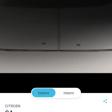
Esterni
Interni
CITROEN