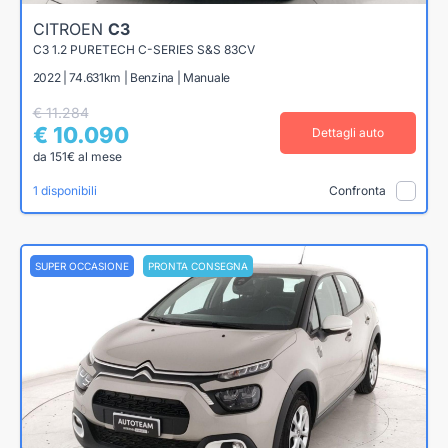
CITROEN
C3
C3 1.2 PURETECH C-SERIES S&S 83CV
2022 | 74.631km | Benzina | Manuale
€ 11.284
€ 10.090
Dettagli auto
da 151€ al mese
1 disponibili
Confronta
SUPER OCCASIONE
PRONTA CONSEGNA