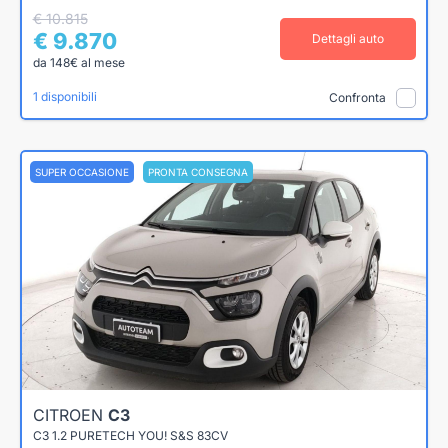
€ 10.815
€ 9.870
Dettagli auto
da 148€ al mese
1 disponibili
Confronta
SUPER OCCASIONE
PRONTA CONSEGNA
CITROEN
C3
C3 1.2 PURETECH YOU! S&S 83CV