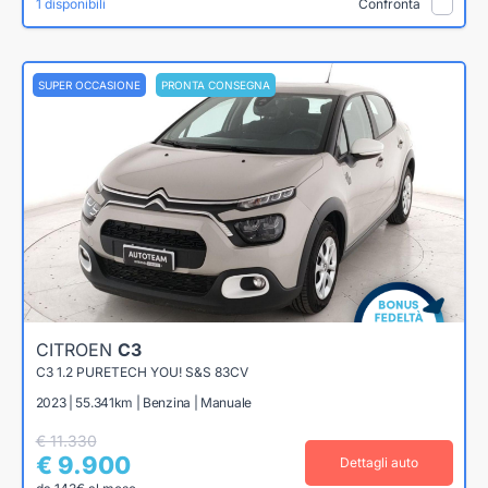
1 disponibili
Confronta
SUPER OCCASIONE
PRONTA CONSEGNA
CITROEN
C3
C3 1.2 PURETECH YOU! S&S 83CV
2023 | 55.341km | Benzina | Manuale
€ 11.330
€ 9.900
Dettagli auto