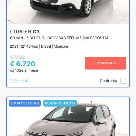
CITROEN
C3
C3 VAN 1.5 BLUEHDI 100CV S&S FEEL M5 (IVA ESPOSTA)
2021 | 121.464km | Diesel | Manuale
€ 7.592
€ 6.720
Dettagli auto
da 102€ al mese
1 disponibili
Confronta
SUPER OCCASIONE
PRONTA CONSEGNA