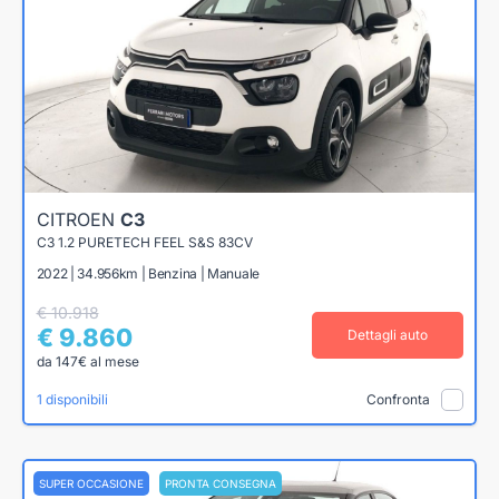
CITROEN
C3
C3 1.2 PURETECH FEEL S&S 83CV
2022 | 34.956km | Benzina | Manuale
€ 10.918
€ 9.860
Dettagli auto
da 147€ al mese
1 disponibili
Confronta
SUPER OCCASIONE
PRONTA CONSEGNA