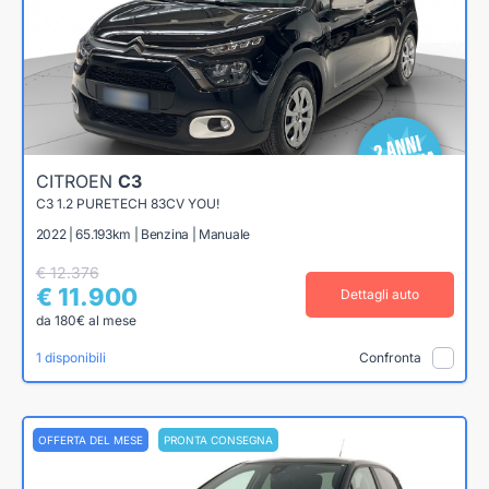
CITROEN
C3
C3 1.2 PURETECH 83CV YOU!
2022 | 65.193km | Benzina | Manuale
€ 12.376
€ 11.900
Dettagli auto
da 180€ al mese
1 disponibili
Confronta
OFFERTA DEL MESE
PRONTA CONSEGNA