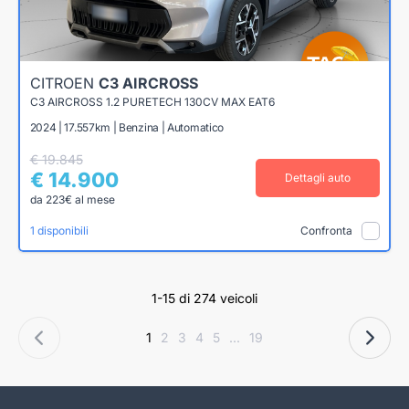
CITROEN
C3 AIRCROSS
C3 AIRCROSS 1.2 PURETECH 130CV MAX EAT6
2024 | 17.557km | Benzina | Automatico
€ 19.845
€ 14.900
Dettagli auto
da 223€ al mese
1 disponibili
Confronta
1-15 di 274 veicoli
1
2
3
4
5
...
19