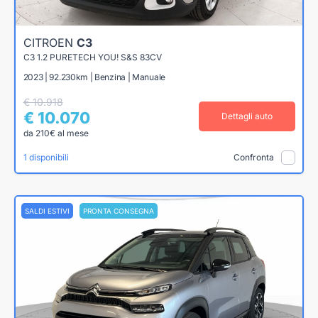
CITROEN
C3
C3 1.2 PURETECH YOU! S&S 83CV
2023 | 92.230km | Benzina | Manuale
€ 10.918
€ 10.070
Dettagli auto
da 210€ al mese
1 disponibili
Confronta
SALDI ESTIVI
PRONTA CONSEGNA