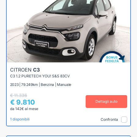
CITROEN
C3
C3 1.2 PURETECH YOU! S&S 83CV
2023 | 79.249km | Benzina | Manuale
€ 11.336
€ 9.810
Dettagli auto
da 142€ al mese
1 disponibili
Confronta