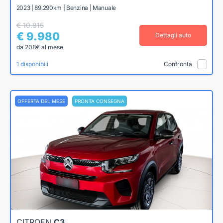
2023 | 89.290km | Benzina | Manuale
€ 10.815
€ 9.980
Dettagli auto
da 208€ al mese
1 disponibili
Confronta
OFFERTA DEL MESE
PRONTA CONSEGNA
CITROEN
C3