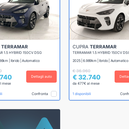
A
TERRAMAR
CUPRA
TERRAMAR
 1.5 HYBRID 150CV DSG
TERRAMAR 1.5 HYBRID 150CV DS
86km | Ibrido | Automatico
2025 | 6.989km | Ibrido | Automatico
0
€ 36.960
.740
€ 32.740
Dettagli auto
Detta
al mese
da 477€ al mese
Confronta
Conf
li
1 disponibili