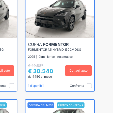
CUPRA
FORMENTOR
DSG
FORMENTOR 1.5 HYBRID 150CV DSG
2025 | 10km | Ibrido | Automatico
€ 49.837
€ 30.540
gli auto
Dettagli auto
da 445€ al mese
ronta
Confronta
1 disponibili
EGNA
OFFERTA DEL MESE
PRONTA CONSEGNA