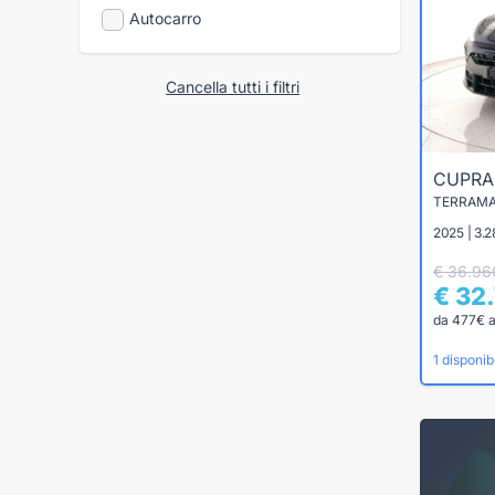
Autocarro
Cancella tutti i filtri
CUPR
TERRAMAR
2025 | 3.2
€ 36.96
€ 32
da 477€ 
1 disponibi