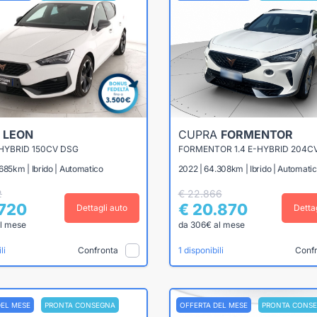
A
LEON
CUPRA
FORMENTOR
 HYBRID 150CV DSG
FORMENTOR 1.4 E-HYBRID 204C
685km | Ibrido | Automatico
2022 | 64.308km | Ibrido | Automati
2
€ 22.866
.720
€ 20.870
Dettagli auto
Detta
l mese
da 306€ al mese
Confronta
Conf
li
1 disponibili
DEL MESE
PRONTA CONSEGNA
OFFERTA DEL MESE
PRONTA CONS