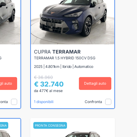
CUPRA
TERRAMAR
G
TERRAMAR 1.5 HYBRID 150CV DSG
2025 | 4.801km | Ibrido | Automatico
€ 36.960
€ 32.740
gli auto
Dettagli auto
da 477€ al mese
ronta
Confronta
1 disponibili
EGNA
PRONTA CONSEGNA