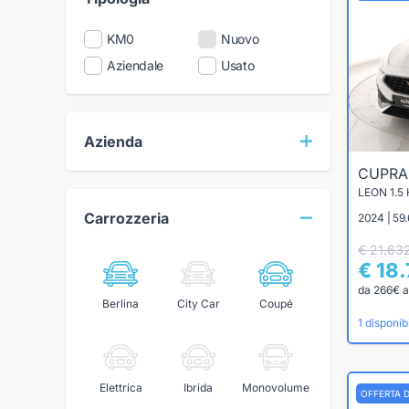
KM0
Nuovo
Aziendale
Usato
Azienda
CUPR
LEON 1.5
Carrozzeria
2024 | 59.
€ 21.63
€ 18
da 266€ a
Berlina
City Car
Coupé
1 disponibi
Elettrica
Ibrida
Monovolume
OFFERTA 