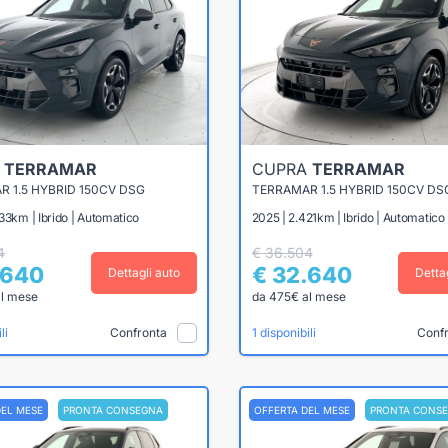
A
TERRAMAR
CUPRA
TERRAMAR
 1.5 HYBRID 150CV DSG
TERRAMAR 1.5 HYBRID 150CV DS
33km | Ibrido | Automatico
2025 | 2.421km | Ibrido | Automatico
4
€ 36.504
.640
€ 32.640
Dettagli auto
Detta
al mese
da 475€ al mese
Confronta
Conf
li
1 disponibili
DEL MESE
PRONTA CONSEGNA
OFFERTA DEL MESE
PRONTA CONS