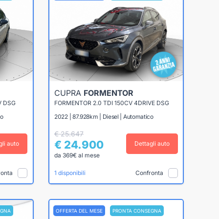
CUPRA
FORMENTOR
V DSG
FORMENTOR 2.0 TDI 150CV 4DRIVE DSG
co
2022 | 87.928km | Diesel | Automatico
€ 25.647
€ 24.900
gli auto
Dettagli auto
da 369€ al mese
ronta
Confronta
1 disponibili
EGNA
OFFERTA DEL MESE
PRONTA CONSEGNA