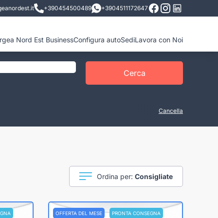
eanordest.it
+390454500489
+3904511172647
ergea Nord Est Business
Configura auto
Sedi
Lavora con Noi
Cerca
Cancella
Ordina per:
Consigliate
EGNA
OFFERTA DEL MESE
PRONTA CONSEGNA