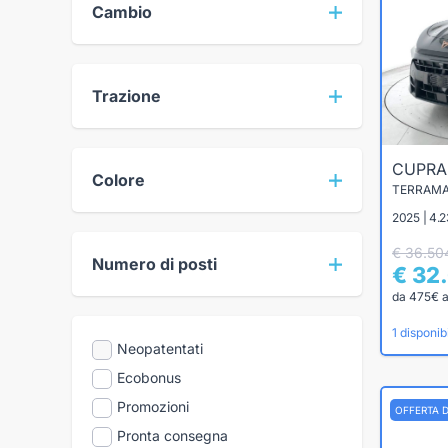
Cambio
Trazione
CUPR
Colore
TERRAMAR
2025 | 4.2
€ 36.50
Numero di posti
€ 32
da 475€ 
1 disponibi
Neopatentati
Ecobonus
Promozioni
OFFERTA 
Pronta consegna