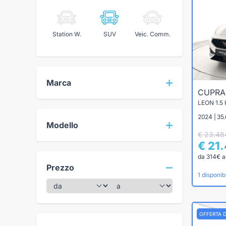
Station W.
SUV
Veic. Comm.
Marca
CUPR
LEON 1.5
2024 | 35.
Modello
€ 23.48
€ 21
da 314€ a
Prezzo
1 disponibi
OFFERTA 