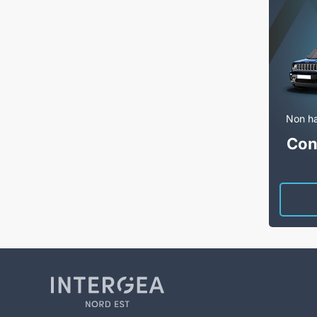
Non ha
Conf