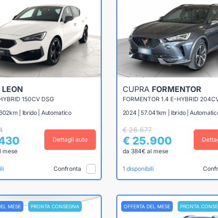
A
LEON
CUPRA
FORMENTOR
 HYBRID 150CV DSG
FORMENTOR 1.4 E-HYBRID 204C
602km | Ibrido | Automatico
2024 | 57.041km | Ibrido | Automatic
4
€ 26.677
.430
€ 25.900
Dettagli auto
Detta
l mese
da 384€ al mese
Confronta
Conf
li
1 disponibili
DEL MESE
PRONTA CONSEGNA
OFFERTA DEL MESE
PRONTA CONS