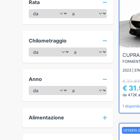
Rata
Chilometraggio
CUPR
FORMENT
2023 | 37k
Anno
€ 33.49
€ 31
da 472€ 
1 disponibi
Alimentazione
OFFERTA 