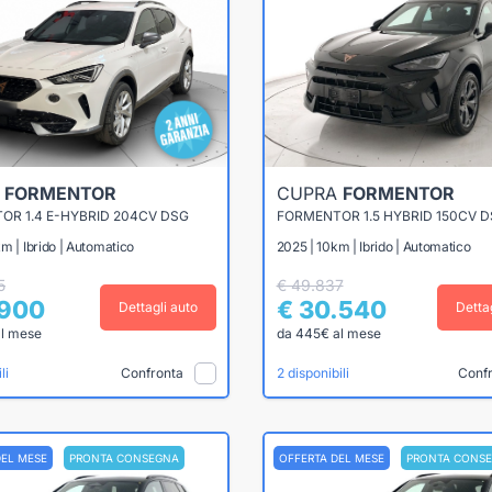
A
FORMENTOR
CUPRA
FORMENTOR
OR 1.4 E-HYBRID 204CV DSG
FORMENTOR 1.5 HYBRID 150CV 
m | Ibrido | Automatico
2025 | 10km | Ibrido | Automatico
5
€ 49.837
.900
€ 30.540
Dettagli auto
Detta
al mese
da 445€ al mese
Confronta
Conf
li
2 disponibili
DEL MESE
PRONTA CONSEGNA
OFFERTA DEL MESE
PRONTA CONS