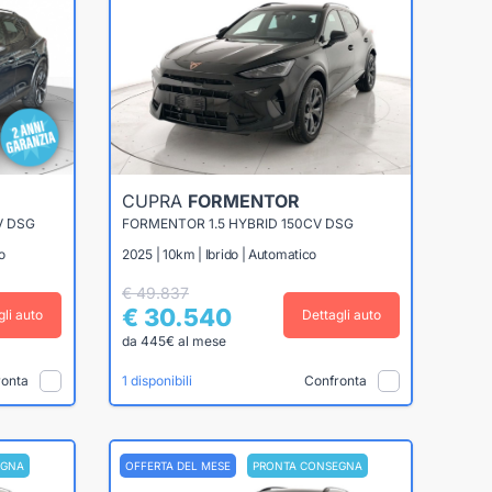
CUPRA
FORMENTOR
V DSG
FORMENTOR 1.5 HYBRID 150CV DSG
o
2025 | 10km | Ibrido | Automatico
€ 49.837
€ 30.540
gli auto
Dettagli auto
da 445€ al mese
ronta
Confronta
1 disponibili
EGNA
OFFERTA DEL MESE
PRONTA CONSEGNA