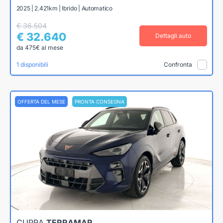
2025 | 2.421km | Ibrido | Automatico
€ 36.504
€ 32.640
Dettagli auto
da 475€ al mese
1 disponibili
Confronta
OFFERTA DEL MESE
PRONTA CONSEGNA
CUPRA
TERRAMAR