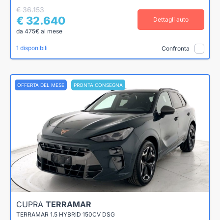
€ 36.153
€ 32.640
Dettagli auto
da 475€ al mese
1 disponibili
Confronta
OFFERTA DEL MESE
PRONTA CONSEGNA
CUPRA
TERRAMAR
TERRAMAR 1.5 HYBRID 150CV DSG