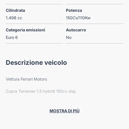
Cilindrata
Potenza
1.498 cc
150Cv/110Kw
Categoria emissioni
Autocarro
Euro 6
No
Descrizione veicolo
Vettura Ferrari Motors
Cupra Terramar 1.5 hybrid 150cv dsg
Km. 3.300
Imm. 04/2025
MOSTRA DI PIÙ
---
Vettura in promozione! Offerta valida nel mese corrente!