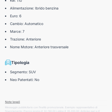
Kw: 110
Alimentazione: Ibrido benzina
Euro: 6
Cambio: Automatico
Marce: 7
Trazione: Anteriore
Nome Motore: Anteriore trasversale
Tipologia
Segmento: SUV
Neo Patentati: No
Note legali
Messaggio pubblicitario con finalità promozionale. Esempio rappresentativo di
finanziamento: Prezzo promo € 32.740,00 Listino € 35.200,00; Anticipo pari a €