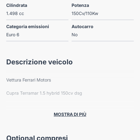
Cilindrata
Potenza
1.498 cc
150Cv/110Kw
Categoria emissioni
Autocarro
Euro 6
No
Descrizione veicolo
Vettura Ferrari Motors
Cupra Terramar 1.5 hybrid 150cv dsg
Km. 4.300
Imm. 06/2025
MOSTRA DI PIÙ
---
Vettura in promozione! Offerta valida nel mese corrente!
Optional compresi
Ogni vettura viene sottoposta a oltre 100 controlli tecnici