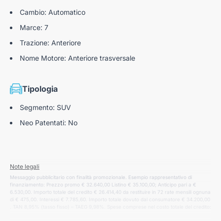
Cambio: Automatico
Marce: 7
Trazione: Anteriore
Nome Motore: Anteriore trasversale
Tipologia
Segmento: SUV
Neo Patentati: No
Note legali
Messaggio pubblicitario con finalità promozionale. Esempio rappresentativo di
finanziamento: Prezzo promo € 32.640,00 Listino € 35.100,00; Anticipo pari a €
6.530,00. Importo totale del credito € 26.414,40 da restituire in 72 rate mensili ognuna
di € 475,00. Interessi € 7.785,60. Importo totale dovuto dal consumatore € 34.200,00
. TAN 8,95% (tasso fisso) – TAEG 9,98%. Spese comprese nel costo totale del credito:
spese istruttoria pratica € 300,00, incasso rata € 1,00 cad. a mezzo SDD, produzione