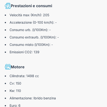
Prestazioni e consumi
Sistema per la chiamata di emergenza e-Call
Traffic sign recognition (riconoscimento dei segnali
Velocità max (Km/h): 205
stradali)
Accelerazione (0-100 km/h): -
Lane Assist (sistema di mantenimento della corsia)
Consumo urb. (l/100Km): -
Freno di stazionamento elettrico
Consumo extraurb. (l/100Km): -
Consumo misto (l/100Km): -
Sensori di parcheggio anteriori e poteriori
Emissioni CO2: 139
Videocamera posteriore
Drive Profile
Motore
Cilindrata: 1498 cc
Cv: 150
Kw: 110
Alimentazione: Ibrido benzina
Euro: 6