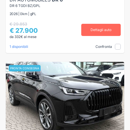
DR 6 TGDI BZ/GPL
2026 | 0km | gPL
€ 29.853
€ 27.900
Dettagli auto
da 332€ al mese
1 disponibili
Confronta
PRONTA CONSEGNA