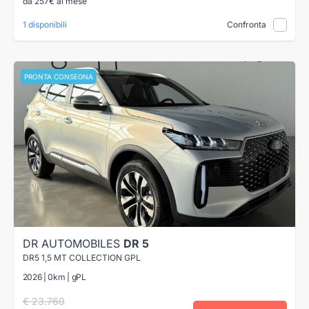
da 257€ al mese
1 disponibili
Confronta
PRONTA CONSEGNA
DR AUTOMOBILES
DR 5
DR5 1,5 MT COLLECTION GPL
2026 | 0km | gPL
€ 23.760