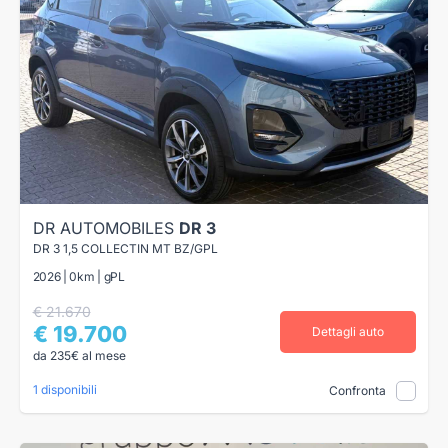
DR AUTOMOBILES
DR 3
DR 3 1,5 COLLECTIN MT BZ/GPL
2026 | 0km | gPL
€ 21.670
€ 19.700
Dettagli auto
da 235€ al mese
1 disponibili
Confronta