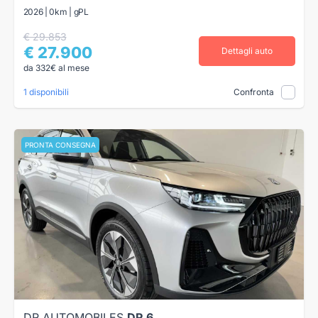
2026 | 0km | gPL
€ 29.853
€ 27.900
Dettagli auto
da 332€ al mese
1 disponibili
Confronta
PRONTA CONSEGNA
DR AUTOMOBILES
DR 6