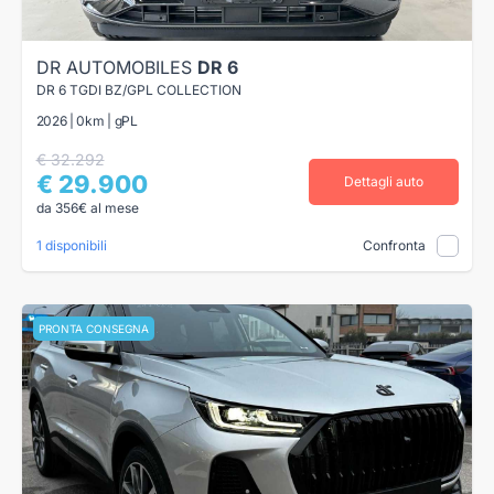
DR AUTOMOBILES
DR 6
DR 6 TGDI BZ/GPL COLLECTION
2026 | 0km | gPL
€ 32.292
€ 29.900
Dettagli auto
da 356€ al mese
1 disponibili
Confronta
PRONTA CONSEGNA