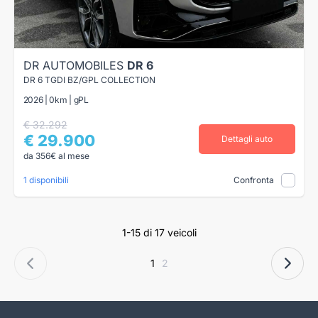
DR AUTOMOBILES
DR 6
DR 6 TGDI BZ/GPL COLLECTION
2026 | 0km | gPL
€ 32.292
€ 29.900
Dettagli auto
da 356€ al mese
1 disponibili
Confronta
1-15 di 17 veicoli
1
2