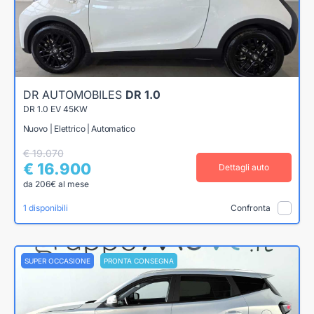
DR AUTOMOBILES
DR 1.0
DR 1.0 EV 45KW
Nuovo | Elettrico | Automatico
€ 19.070
€ 16.900
Dettagli auto
da 206€ al mese
1 disponibili
Confronta
SUPER OCCASIONE
PRONTA CONSEGNA