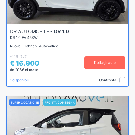
DR AUTOMOBILES
DR 1.0
DR 1.0 EV 45KW
Nuovo | Elettrico | Automatico
€ 19.070
€ 16.900
Dettagli auto
da 206€ al mese
1 disponibili
Confronta
SUPER OCCASIONE
PRONTA CONSEGNA