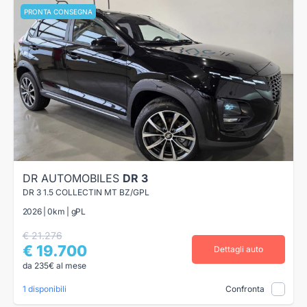
PRONTA CONSEGNA
DR AUTOMOBILES
DR 3
DR 3 1.5 COLLECTIN MT BZ/GPL
2026 | 0km | gPL
€ 21.276
€ 19.700
Dettagli auto
da 235€ al mese
1 disponibili
Confronta