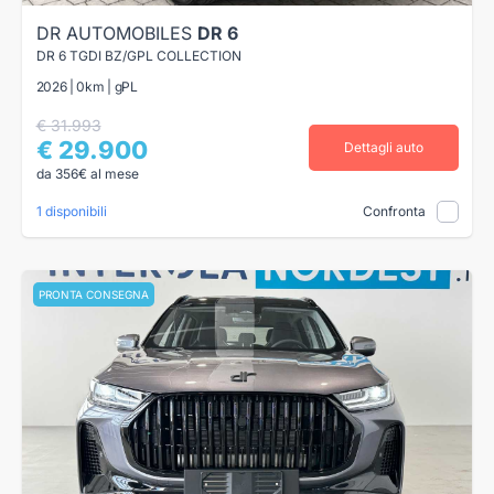
DR AUTOMOBILES
DR 6
DR 6 TGDI BZ/GPL COLLECTION
2026 | 0km | gPL
€ 31.993
€ 29.900
Dettagli auto
da 356€ al mese
1 disponibili
Confronta
PRONTA CONSEGNA