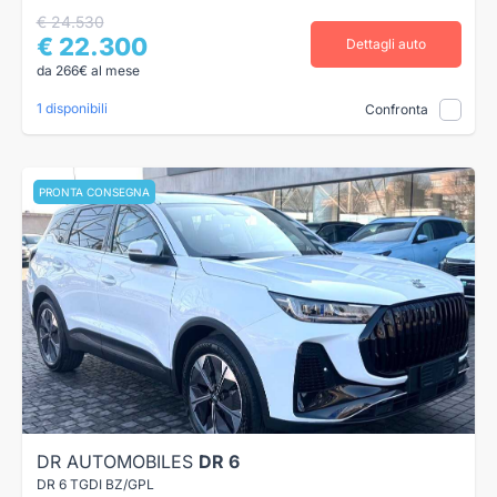
€ 24.530
€ 22.300
Dettagli auto
da 266€ al mese
1 disponibili
Confronta
PRONTA CONSEGNA
DR AUTOMOBILES
DR 6
DR 6 TGDI BZ/GPL