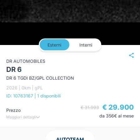
Esterni
Interni
DR AUTOMOBILES
DR 6
DR 6 TGDI BZ/GPL COLLECTION
2026 | 0km | gPL
ID: 10763167
| 1 disponibili
€ 29.900
€ 31.993
Prezzo
da 356€ al mese
Maggiori dettagli