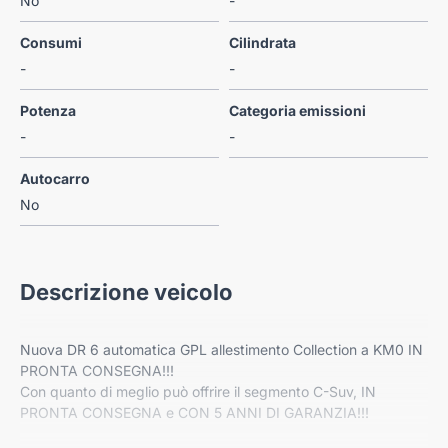
No
-
Consumi
Cilindrata
-
-
Potenza
Categoria emissioni
-
-
Autocarro
No
Descrizione veicolo
Nuova DR 6 automatica GPL allestimento Collection a KM0 IN
PRONTA CONSEGNA!!!
Con quanto di meglio può offrire il segmento C-Suv, IN
PRONTA CONSEGNA e CON 5 ANNI DI GARANZIA!!!