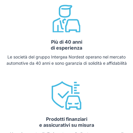
Concessionaria DR, Sportequipe, ICH-X, Tiger, Kia, SKODA,
Hyundai, EMC, Foton, Omoda, Jaecoo, Changan, Lepas, Arval
Store Padova ed Italrent.
Offriamo massima competenza nel gestire trattative a
distanza offrendo la soluzione migliore per poter acquistare
da qualunque parte d’Italia. Autoteam s.r.l., fa parte del
Più di 40 anni
di esperienza
GRUPPO INTERGEA NETWORK, è una rete di 169
concessionarie e 362 centri di assistenza distribuite in undici
Le società del gruppo Intergea Nordest operano nel mercato
regioni d’Italia. Siamo il primo gruppo Automotive d’Italia per
automotive da 40 anni e sono garanzia di solidità e affidabilità
auto vendute.
Nota bene: l’annuncio è stato redatto con la massima cura e
precisione, tuttavia, in rari casi, potrebbero capitare degli
errori di scrittura in buona fede. La verifica della corretta
descrizione del veicolo spetta al cliente in fase di visione
dell’auto preventiva contratto.
L’ annuncio ha finalità descrittive e non contrattuali, la
Prodotti finanziari
dotazione tecnica e gli accessori indicati nella presente
e assicurativi su misura
scheda sono conformi a quelli presenti nell'auto. Tuttavia, a