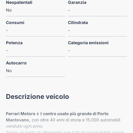
Neopatentati
Garanzia
No
-
Consumi
Cilindrata
-
-
Potenza
Categoria emissioni
-
-
Autocarro
No
Descrizione veicolo
Ferrari Motors
è il
centro usato più grande di Porto
Mantovano,
con oltre 40 anni di storia e 15.000 automobili
vendute ogni anno.
Siamo un punto di riferimento per tutti gli automobilisti grazie