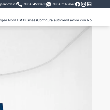
eanordest.it
+390454500489
+3904511172647
ergea Nord Est Business
Configura auto
Sedi
Lavora con Noi