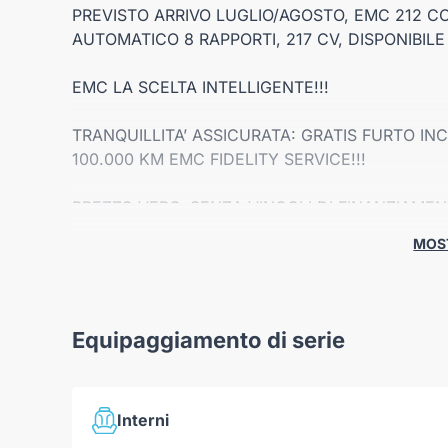
PREVISTO ARRIVO LUGLIO/AGOSTO, EMC 212 C
AUTOMATICO 8 RAPPORTI, 217 CV, DISPONIBILE
EMC LA SCELTA INTELLIGENTE!!!
TRANQUILLITA’ ASSICURATA: GRATIS FURTO IN
100.000 KM EMC FIDELITY SERVICE!!!
PREZZO VERO, SENZA VINCOLI DI FINANZIAMEN
MOST
EMC 212 2.0 TGDI 8AT 4WD Adventurer 217cv
Colore esterno disponibile: NERO metallizzato.
Interno: Selleria eco-pelle nera
Opzioni: Vernice metallizzata.
Equipaggiamento di serie
Prezzo di Listino: € 42.609,00*
Interni
Prezzo pubblicato: € 39.550,00**