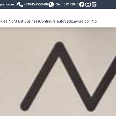
eanordest.it
+390454500489
+3904511172647
ergea Nord Est Business
Configura auto
Sedi
Lavora con Noi