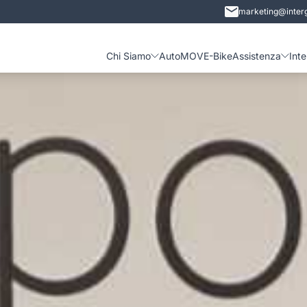
marketing@interg
Chi Siamo
Auto
MOVE-Bike
Assistenza
Int