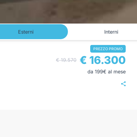
Esterni
Interni
PREZZO PROMO
€ 16.300
€ 19.570
da 199€ al mese