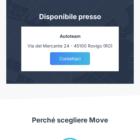
precisione, tuttavia, in rari casi, potrebbero capitare degli
errori di scrittura in buona fede. La verifica della corretta
Disponibile presso
descrizione del veicolo spetta al cliente in fase di visione
dell’auto preventiva contratto.
Autoteam
L’ annuncio ha finalità descrittive e non contrattuali, la
dotazione tecnica e gli accessori indicati nella presente
Via del Mercante 24 - 45100 Rovigo (RO)
scheda sono conformi a quelli presenti nell'auto. Tuttavia, a
Contattaci
causa della non uniformità dei dati pubblicati dai diversi
portali è possibile che ci siano degli errori. Ci scusiamo per
l'inconveniente e vi invitiamo a verificare le caratteristiche
dello specifico veicolo con un nostro consulente.
Autoteam S.r.l. declina ogni responsabilità per eventuali
involontarie incongruenze, che non rappresentano in alcun
modo un impegno contrattuale.
N3040197
Perché scegliere Move