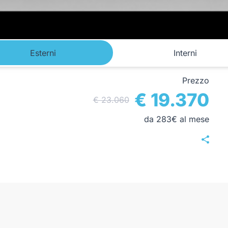
Esterni
Interni
Prezzo
€ 19.370
€ 23.060
da 283€ al mese