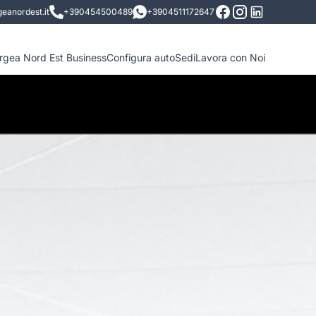
eanordest.it
+390454500489
+3904511172647
ergea Nord Est Business
Configura auto
Sedi
Lavora con Noi