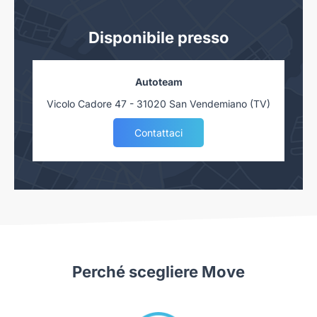
errori di scrittura in buona fede. La verifica della corretta
descrizione del veicolo spetta al cliente in fase di visione
Disponibile presso
dell’auto preventiva contratto.
L’ annuncio ha finalità descrittive e non contrattuali, la
Autoteam
dotazione tecnica e gli accessori indicati nella presente
scheda sono conformi a quelli presenti nell'auto. Tuttavia, a
Vicolo Cadore 47 - 31020 San Vendemiano (TV)
causa della non uniformità dei dati pubblicati dai diversi
Contattaci
portali è possibile che ci siano degli errori. Ci scusiamo per
l'inconveniente e vi invitiamo a verificare le caratteristiche
dello specifico veicolo con un nostro consulente.
Autoteam S.r.l. declina ogni responsabilità per eventuali
involontarie incongruenze, che non rappresentano in alcun
modo un impegno contrattuale.
N3040215
Perché scegliere Move