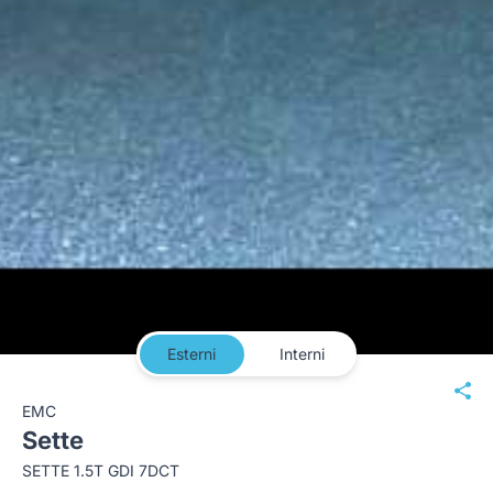
Esterni
Interni
EMC
Sette
SETTE 1.5T GDI 7DCT