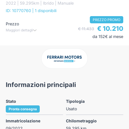
2022 | 59.295km | Ibrido | Manuale
ID: 10770760
| 1 disponibili
PREZZO PROMO
Prezzo
€ 10.210
€ 11.433
Maggiori dettagli
da 152€ al mese
Informazioni principali
Stato
Tipologia
Usato
Pronta consegna
Immatricolazione
Chilometraggio
09/2022
59.295 km