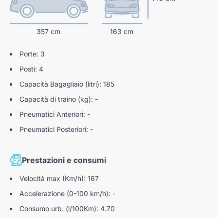
Della Stabilità)
TPMS Indiretto Con Segnalazione Selettiva Dello
Pneumatico (Sens. Pressione Pneu.)
357 cm
163 cm
Air bag ginocchia lato guida
Porte: 3
Speed limiter
Posti: 4
Capacità Bagagliaio (litri): 185
Capacità di traino (kg): -
Pneumatici Anteriori: -
Pneumatici Posteriori: -
Prestazioni e consumi
Velocità max (Km/h): 167
Accelerazione (0-100 km/h): -
Consumo urb. (l/100Km): 4.70