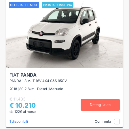
OFFERTA DEL MESE
PRONTA CONSEGNA
FIAT
PANDA
PANDA 1.3 MJT 16V 4X4 S&S 95CV
2018 | 80.218km | Diesel | Manuale
€ 11.433
€ 10.210
Dettagli auto
da 122€ al mese
1 disponibili
Confronta