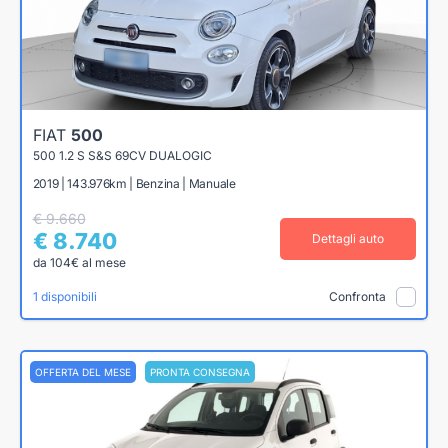
FIAT
500
500 1.2 S S&S 69CV DUALOGIC
2019 | 143.976km | Benzina | Manuale
€ 9.660
€ 8.740
Dettagli auto
da 104€ al mese
1 disponibili
Confronta
OFFERTA DEL MESE
PRONTA CONSEGNA