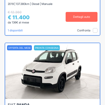
2019 | 137.380km | Diesel | Manuale
€ 12.360
€ 11.400
Dettagli auto
da 136€ al mese
1 disponibili
Confronta
OFFERTA DEL MESE
PRONTA CONSEGNA
FIAT
PANDA