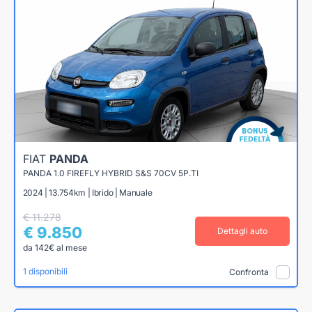
FIAT
PANDA
PANDA 1.0 FIREFLY HYBRID S&S 70CV 5P.TI
2024 | 13.754km | Ibrido | Manuale
€ 11.278
€ 9.850
Dettagli auto
da 142€ al mese
1 disponibili
Confronta