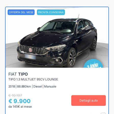
OFFERTA DEL MESE
PRONTA CONSEGNA
FIAT
TIPO
TIPO 1.3 MULTIJET 95CV LOUNGE
2018 | 88.880km | Diesel | Manuale
€ 10.197
€ 9.900
Dettagli auto
da 145€ al mese