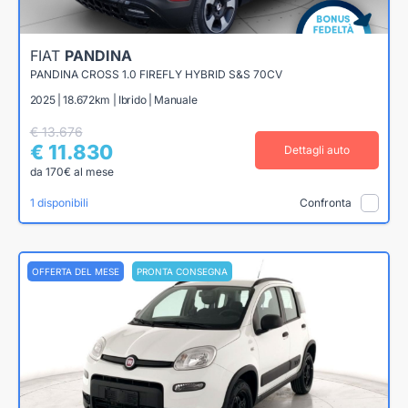
FIAT
PANDINA
PANDINA CROSS 1.0 FIREFLY HYBRID S&S 70CV
2025 | 18.672km | Ibrido | Manuale
€ 13.676
€ 11.830
Dettagli auto
da 170€ al mese
1 disponibili
Confronta
OFFERTA DEL MESE
PRONTA CONSEGNA