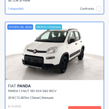
da 123€ al mese
1 disponibili
Confronta
OFFERTA DEL MESE
PRONTA CONSEGNA
FIAT
PANDA
PANDA 1.3 MJT 16V 4X4 S&S 95CV
2018 | 72.287km | Diesel | Manuale
€ 11.655