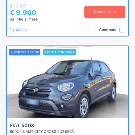
€ 10.197
€ 9.900
Dettagli auto
da 148€ al mese
1 disponibili
Confronta
SUPER OCCASIONE
PRONTA CONSEGNA
FIAT
500X
500X 1.3 MJT CITY CROSS 4X2 95CV