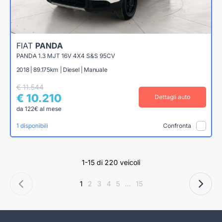
FIAT
PANDA
PANDA 1.3 MJT 16V 4X4 S&S 95CV
2018 | 89.175km | Diesel | Manuale
€ 11.544
€ 10.210
Dettagli auto
da 122€ al mese
1 disponibili
Confronta
1-15 di 220 veicoli
1
2
3
4
5
...
15